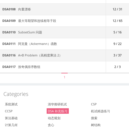
DSA0108
向量漂移
12 / 31
DSA0109
最大等期望和连续相等子段
12 / 65
DSA0110
SubsetSum 问题
5 / 16
DSA0111
阿克曼（Ackermann）函数
9 / 22
DSA0116
A×B Problem（高精度乘法 2）
3 / 37
DSA0117
按奇偶排序数组
2 / 3
1
Categories
系统测试
清华推研机试
CSP
CCSP
DSA 补充练习
机试精选练习
算法基础
动态规划
搜索
计算几何
贪心
树结构