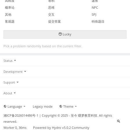
高精度
卷积
递推
概率论
思维
NPC
其他
交互
SPJ
客观题
提交答案
特殊题目
Lucky
Pick a problem randomly based on the current filter.
Status
Development
Support
About
Language
Legacy mode
Theme
湘ICP备2026014486号-1
| Copyright © 2025 - 至今 曙梦教育科技. All rights
reserved.
Worker 0, 36ms
Powered by
Hydro v5.0.2
Community