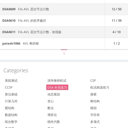
DSA0609
Fib-AVL 层次节点计数
12 / 50
DSA0610
Fib-AVL 的前序遍历
11 / 39
DSA0611
Fib-AVL 层次节点计数 - 加强版
4 / 10
patadv1066
AVL 树的根
1 / 2
1
Categories
系统测试
清华推研机试
CSP
CCSP
DSA 补充练习
机试精选练习
算法基础
动态规划
搜索
计算几何
贪心
树结构
图结构
数论
模拟
数据结构
博弈论
字符串
组合数学
线性代数
多项式