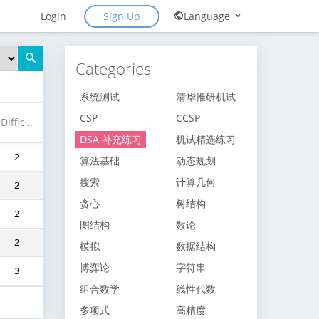
Sign Up
Login
Language
Categories
系统测试
清华推研机试
CSP
CCSP
Difficulty
DSA 补充练习
机试精选练习
2
算法基础
动态规划
搜索
计算几何
2
贪心
树结构
2
图结构
数论
2
模拟
数据结构
博弈论
字符串
3
组合数学
线性代数
多项式
高精度