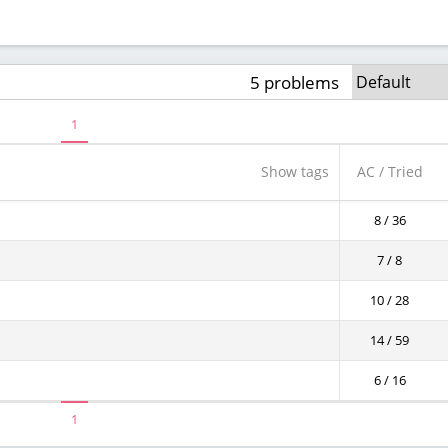
5 problems
1
Show tags
AC / Tried
8 / 36
7 / 8
10 / 28
14 / 59
6 / 16
1