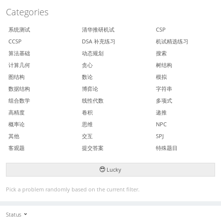
Categories
系统测试
清华推研机试
CSP
CCSP
DSA 补充练习
机试精选练习
算法基础
动态规划
搜索
计算几何
贪心
树结构
图结构
数论
模拟
数据结构
博弈论
字符串
组合数学
线性代数
多项式
高精度
卷积
递推
概率论
思维
NPC
其他
交互
SPJ
客观题
提交答案
特殊题目
Lucky
Pick a problem randomly based on the current filter.
Status