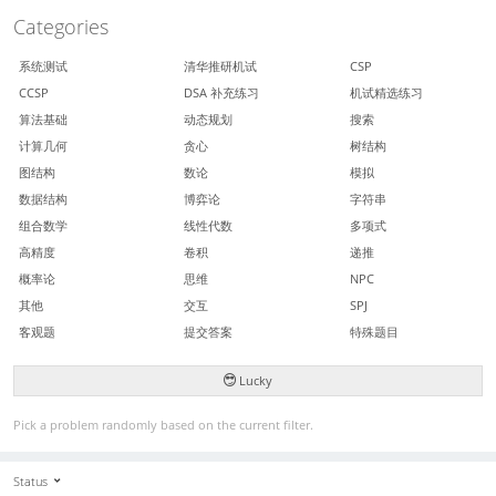
Categories
系统测试
清华推研机试
CSP
CCSP
DSA 补充练习
机试精选练习
算法基础
动态规划
搜索
计算几何
贪心
树结构
图结构
数论
模拟
数据结构
博弈论
字符串
组合数学
线性代数
多项式
高精度
卷积
递推
概率论
思维
NPC
其他
交互
SPJ
客观题
提交答案
特殊题目
Lucky
Pick a problem randomly based on the current filter.
Status