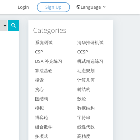
Sign Up
Login
Language
Categories
系统测试
清华推研机试
CSP
CCSP
DSA 补充练习
机试精选练习
算法基础
动态规划
搜索
计算几何
贪心
树结构
图结构
数论
模拟
数据结构
博弈论
字符串
组合数学
线性代数
多项式
高精度