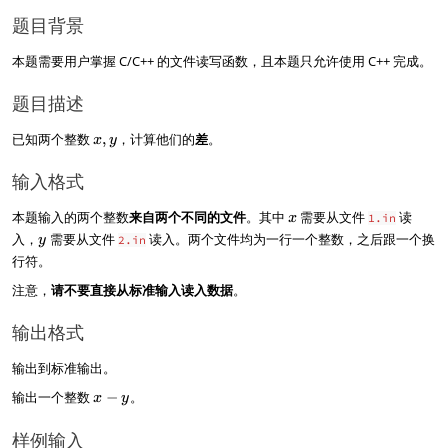
题目背景
本题需要用户掌握 C/C++ 的文件读写函数，且本题只允许使用 C++ 完成。
题目描述
x
已知两个整数
,
，计算他们的
差
。
x
y
,
y
输入格式
x
本题输入的两个整数
来自两个不同的文件
。其中
需要从文件
读
x
1.in
y
入，
需要从文件
读入。两个文件均为一行一个整数，之后跟一个换
y
2.in
行符。
注意，
请不要直接从标准输入读入数据
。
输出格式
输出到标准输出。
x
输出一个整数
−
。
x
y
-
y
样例输入