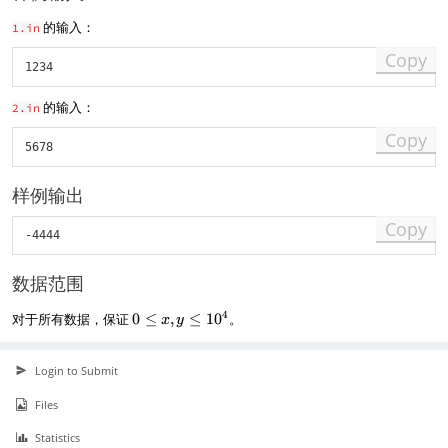
的输入：
1.in
Copy
的输入：
2.in
Copy
样例输出
Copy
数据范围
0
4
对于所有数据，保证
0
≤
,
≤
1
0
。
x
y
\
l
e
Login to Submit
x
Files
,
y
Statistics
\