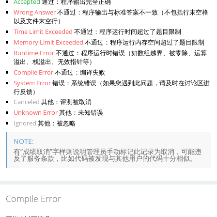
Accepted
通过：程序输出完全正确
Wrong Answer
不通过：程序输出与标准答案不一致（不包括行末空格
以及文件末空行）
Time Limit Exceeded
不通过：程序运行时间超过了题目限制
Memory Limit Exceeded
不通过：程序运行内存空间超过了题目限制
Runtime Error
不通过：程序运行时错误（如数组越界、被零除、运算
溢出、栈溢出、无效指针等）
Compile Error
不通过：编译失败
System Error
错误：系统错误（如果您遇到此问题，请及时在讨论区进
行反馈）
Canceled
其他：评测被取消
Unknown Error
其他：未知错误
Ignored
其他：被忽略
有“成绩取消”字样则说明管理员手动标记此记录为取消，可能违
反了服务条款，比如代码被发现与其他用户的代码十分相似。
Compile Error