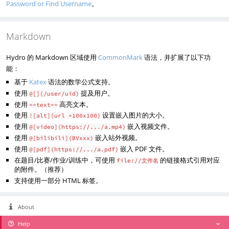
Password or Find Username
。
Markdown
Hydro 的 Markdown 区域使用
CommonMark
语法，并扩展了以下功
能：
基于
Katex
语法的数学公式支持。
使用
提及用户。
@[](/user/uid)
使用
高亮文本。
==text==
使用
设置嵌入图片的大小。
![alt](url =100x100)
使用
嵌入视频文件。
@[video](https://.../a.mp4)
使用
嵌入站外视频。
@[bilibili](BVxxx)
使用
嵌入 PDF 文件。
@[pdf](https://.../a.pdf)
在题目/比赛/作业/训练中，可使用
的链接格式引用对应
file://文件名
的附件。（推荐）
支持使用一部分 HTML 标签。
About
Help