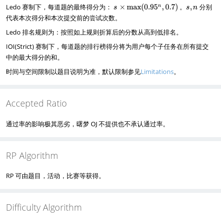
s
s
Ledo 赛制下，每道题的最终得分为：
×
m
a
x
(
0.9
5
,
0.7
)
。
,
分别
n
s
s
n
\
,
代表本次得分和本次提交前的尝试次数。
ti
n
Ledo 排名规则为：按照如上规则折算后的分数从高到低排名。
m
es
IOI(Strict) 赛制下，每道题的排行榜得分将为用户每个子任务在所有提交
\
中的最大得分的和。
m
a
时间与空间限制以题目说明为准，默认限制参见
Limitations
。
x
(
0.
Accepted Ratio
9
5
^
通过率的影响极其恶劣，曙梦 OJ 不提供也不承认通过率。
{
n
},
RP Algorithm
0.
7
)
RP 可由题目，活动，比赛等获得。
Difficulty Algorithm