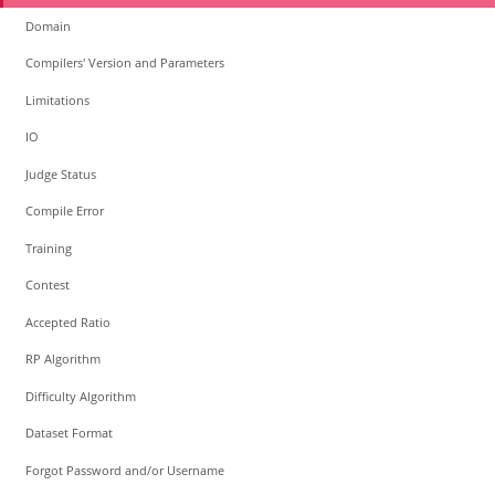
Domain
Compilers' Version and Parameters
Limitations
IO
Judge Status
Compile Error
Training
Contest
Accepted Ratio
RP Algorithm
Difficulty Algorithm
Dataset Format
Forgot Password and/or Username