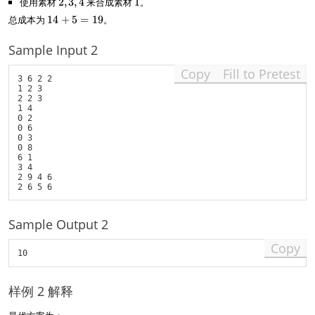
使用素材
2
2
,
3
,
4
来合成素材
1
1
。
,
+
4
3
,
1
总成本为
14
+
5
=
19
。
7
3
=
3
4
=
5
,
+
1
Sample Input 2
4
5
4
=
Copy
Fill to Pretest
3 6 2 2

1
1 2 3

9
2 2 3

1 4

0 2

0 6

0 3

0 8

6 1

3 4

2 9 4 6

Sample Output 2
Copy
样例 2 解释