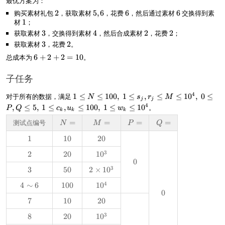
最优方案为：
购买素材礼包
2
2
，获取素材
5
5
,
6
，花费
6
6
，然后通过素材
6
6
交换得到素
材
1
1
；
,
6
获取素材
3
3
，交换得到素材
4
4
，然后合成素材
2
2
，花费
2
2
；
获取素材
3
3
，花费
2
2
。
6
总成本为
6
+
2
+
2
=
10
。
+
2
子任务
+
2
1
4
对于所有的数据，满足
1
≤
≤
100
,
1
≤
,
≤
≤
1
0
,
0
≤
N
s
r
M
j
j
=
\l
4
,
≤
5
,
1
≤
,
≤
100
,
1
≤
≤
1
0
。
P
Q
c
u
w
1
k
k
k
e
0
N
测试点编号
N
=
M
=
P
=
Q
=
N
M
P
Q
\l
=
=
=
=
1
1
1
10
2
20
e
0
0
1
3
2
2
2
20
1
1
0
0
0
0
0
0
0,
3
3
3
5
50
2
2
×
1
0
^
~
0
\
3
4
4
4
∼
6
1
100
1
1
0
1
ti
0
0
\
0
0
\l
m
7
7
1
10
2
20
si
0
^
e
es
0
0
m
4
s_
1
3
8
8
2
20
1
1
0
6
j,r
0