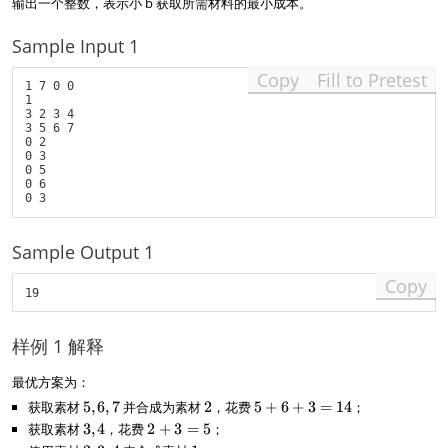
输出一个整数，表示小 b 获取所需材料的最小成本。
e
_
1
k
Sample Input 1
0
\l
0
e
Copy
Fill to Pretest
)
1
1 7 0 0

0
1

3 2 3 4

^
3 5 6 7

4
0 2

)
0 3

0 5

0 6

Sample Output 1
Copy
样例 1 解释
最优方案为：
获取素材
5
5
,
6
,
7
并合成为素材
2
2
，花费
5
5
+
6
+
3
=
14
；
,
+
获取素材
3
3
,
4
，花费
2
2
+
3
=
5
；
6
6
,
+