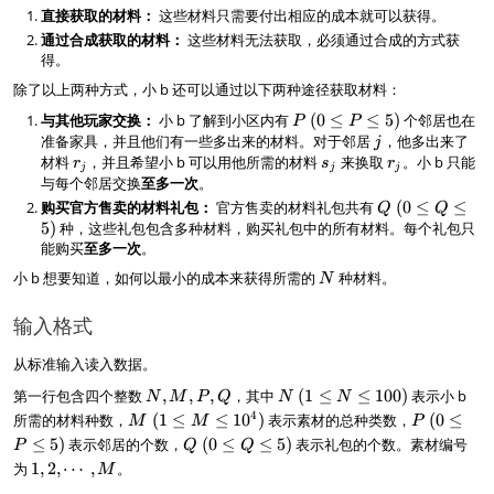
~
\l
直接获取的材料：
这些材料只需要付出相应的成本就可以获得。
(1
e
通过合成获取的材料：
这些材料无法获取，必须通过合成的方式获
\l
N
得。
e
\l
M
e
除了以上两种方式，小 b 还可以通过以下两种途径获取材料：
\l
1
与其他玩家交换：
小 b 了解到小区内有
P
(
0
≤
≤
5
)
个邻居也在
e
P
P
0
~
准备家具，并且他们有一些多出来的材料。对于邻居
j
，他多出来了
1
j
0
(
材料
r
，并且希望小 b 可以用他所需的材料
0
s
来换取
r
。小 b 只能
r
s
)
r
j
j
j
0
_
^
_
_
与每个邻居交换
至多一次
。
\
j
4)
j
j
购买官方售卖的材料礼包：
官方售卖的材料礼包共有
Q
(
0
≤
≤
Q
Q
le
~
5
)
种，这些礼包包含多种材料，购买礼包中的所有材料。每个礼包只
P
(
能购买
至多一次
。
\
0
N
小 b 想要知道，如何以最小的成本来获得所需的
种材料。
le
N
\l
5
e
)
输入格式
Q
\l
从标准输入读入数据。
e
5
N
N
第一行包含四个整数
,
,
,
，其中
(
1
≤
≤
100
)
表示小 b
N
M
P
Q
N
N
)
,
~
M
P
4
所需的材料种数，
(
1
≤
≤
1
0
)
表示素材的总种类数，
(
0
≤
M
M
P
M
(
~
~
Q
≤
5
)
表示邻居的个数，
(
0
≤
≤
5
)
表示礼包的个数。素材编号
P
Q
Q
,P
1
(1
(
~
1,
为
1
,
2
,
⋯
,
。
M
,
\l
\l
0
(
2,
Q
e