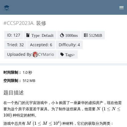
#CCSP2023A. 装修
ID: 127
Type: Default
1000ms
512MiB
Tried: 32
Accepted: 6
Difficulty: 4
Uploaded By:
CYMario
Tags>
时间限制：
1.0 秒
空间限制：
512 MB
题目描述
在一个热门的元宇宙游戏中，小 b 购置了一座豪华的虚拟房产，现在他需
N
要为这个房子添置若干家具。为了制作这些家具，他需要
(
1
≤
≤
N
N
~
100
)
种特定的材料。
(
M
4
游戏中总共有
(
1
≤
≤
1
0
)
种材料，它们的获取分为两类：
1
M
M