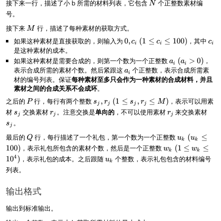
e
\
N
接下来一行，描述了小 b 所需的材料列表，它包含
个正整数素材编
0
N
\c
N
M
le
\l
号。
d
\l
\l
P
e
ot
e
M
接下来
行，描述了每种素材的获取方式。
e
\
M
Q
s,
1
1
le
\l
如果这种素材是直接获取的，则输入为
0
0
,
(
1
≤
≤
100
)
，其中
c
M
c
c
c
0
i
i
i
0
5
e
,
_
是这种素材的成本。
0
^
)
5
c
i
如果这种素材是需要合成的，则第一个数为一个正整数
a
(
>
0
)
，
)
a
a
4)
i
i
)
_
_i
表示合成所需的素材个数。然后紧跟这
a
个正整数，表示合成所需素
a
i
i
~
_
材的编号列表。保证
每种素材至多只会作为一种素材的合成材料，并且
~
(
i
素材之间的合成关系不会成环
。
(
a
P
s_
之后的
行，每行有两个整数
,
(
1
≤
,
≤
)
，表示可以用素
P
s
r
s
r
M
1
j
j
j
j
_i
j,r
s
r
r
s
\
材
交换素材
。注意交换是
单向的
，不可以使用素材
来交换素材
s
r
r
>
j
j
j
_j
_
_
_
_
l
。
0
s
~
j
j
j
j
j
e
)
(1
Q
u
最后的
行，每行描述了一个礼包，第一个数为一个正整数
(
≤
c
Q
u
u
k
k
\l
_
w
_
100
)
，表示礼包所包含的素材个数，然后是一个正整数
(
1
≤
≤
w
w
k
k
e
k
_
i
u
4
1
0
)
，表示礼包的成本。之后跟随
个整数，表示礼包包含的材料编号
u
s_
~
k
k
\
_
列表。
j,r
(
~
l
k
_j
u
(
e
\l
输出格式
_
1
1
e
k
\l
0
M
\
输出到标准输出。
e
0
)
l
w
)