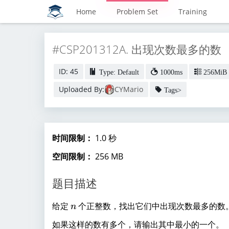
Home
Problem Set
Training
#CSP201312A. 出现次数最多的数
ID: 45
Type: Default
1000ms
256MiB
Uploaded By:
CYMario
Tags>
时间限制：
1.0 秒
空间限制：
256 MB
题目描述
n
给定
个正整数，找出它们中出现次数最多的数
n
如果这样的数有多个，请输出其中最小的一个。