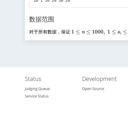
数据范围
1
对于所有数据，保证
1
≤
≤
1000
,
1
≤
≤
n
s
i
\
l
e
n
\
l
e
Status
Development
1
Judging Queue
Open Source
0
Service Status
0
0
,
~
1