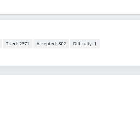
Tried: 2371
Accepted: 802
Difficulty: 1
。