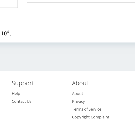
4
1
0
。
Support
About
Help
About
Contact Us
Privacy
Terms of Service
Copyright Complaint