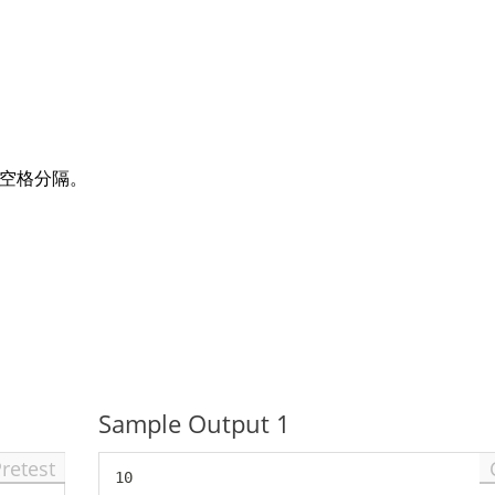
。
空格分隔。
Sample Output 1
Pretest