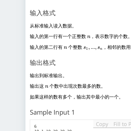
输入格式
从标准输入读入数据。
n
输入的第一行有一个正整数
，表示数字的个数
n
n
s
输入的第二行有
个整数
,
...
,
，相邻的数用
n
s
s
1
n
_
1
输出格式
,.
..
输出到标准输出。
,
n
输出这
个数中出现次数最多的数。
s
n
_
如果这样的数有多个，输出其中最小的一个。
n
Sample Input 1
Copy
Fill to 
6
