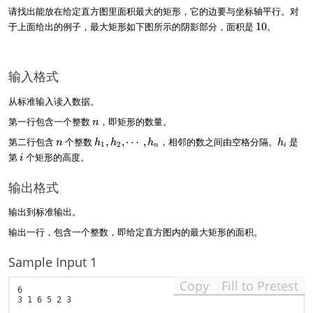
l
,
请找出能放在给定直方图里面积最大的矩形，它的边要与坐标轴平行。对
e
6
1
于上面给出的例子，最大矩形如下图所示的阴影部分，面积是
i
10
。
,
0
\
5
l
,
e
2
输入格式
n
,
)
3
从标准输入读入数据。
n
第一行包含一个整数
，即矩形的数量。
n
n
h
h
第二行包含
个整数
,
,
⋯
,
，相邻的数之间由空格分隔。
是
n
h
h
h
h
1
2
n
i
_
_
i
第
个矩形的高度。
i
1
i
,
输出格式
h
_
输出到标准输出。
2
,
输出一行，包含一个整数，即给定直方图内的最大矩形的面积。
\
c
Sample Input 1
d
o
Copy
Fill to Pretest
t
6

s