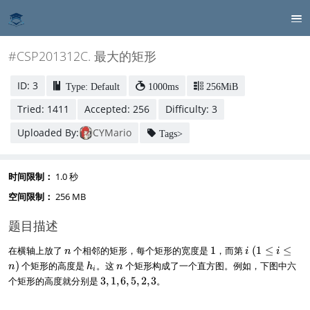
#CSP201312C. 最大的矩形
ID: 3
Type: Default
1000ms
256MiB
Tried: 1411
Accepted: 256
Difficulty: 3
Uploaded By:
CYMario
Tags>
时间限制：
1.0 秒
空间限制：
256 MB
题目描述
n
1
i
在横轴上放了
个相邻的矩形，每个矩形的宽度是
1
，而第
(
1
≤
≤
n
i
i
~
h
n
)
个矩形的高度是
。这
个矩形构成了一个直方图。例如，下图中六
n
h
n
i
(
_
3
个矩形的高度就分别是
3
,
1
,
6
,
5
,
2
,
3
。
1
i
,
\
1