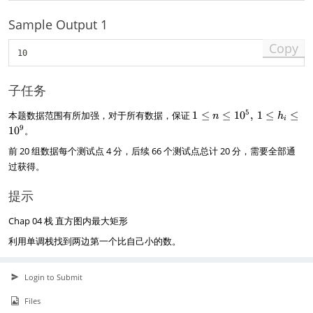
,
h
Sample Output 1
_
n
Copy
子任务
1
5
本题数据范围有所加强，对于所有数据，保证
1
≤
≤
1
0
,
1
≤
≤
n
h
i
\
9
1
0
。
l
前 20 组数据每个测试点 4 分，后续 66 个测试点总计 20 分，需要全部通
e
n
过获得。
\
l
提示
e
1
Chap 04 栈 直方图内最大矩形
0
^
利用单调栈找到两边第一个比自己小的数。
5
,
~
Login to Submit
1
Files
\