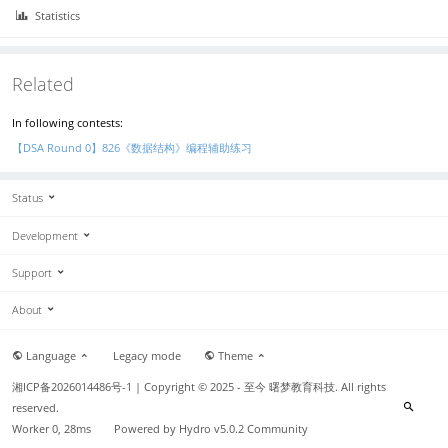
l
Statistics
e
h
_
i
Related
\
l
In following contests:
e
1
【DSA Round 0】826《数据结构》编程辅助练习
0
^
Status
9
Development
Support
About
Language
Legacy mode
Theme
湘ICP备2026014486号-1
| Copyright © 2025 - 至今 曙梦教育科技. All rights
reserved.
Worker 0, 28ms
Powered by
Hydro v5.0.2
Community