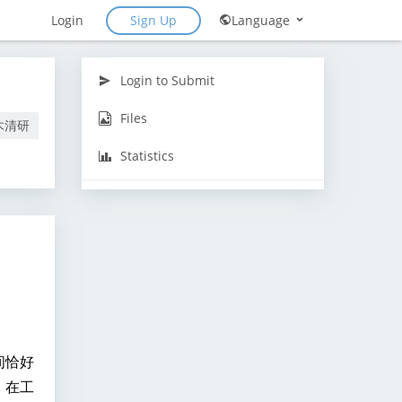
Sign Up
Login
Language
Login to Submit
Files
木清研
Statistics
间恰好
。在工