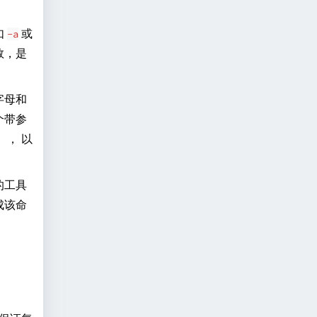
如
或
-a
数，是
字母和
个带参
）， 以
的工具
成该命