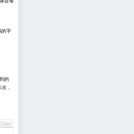
保证每
隔的字
到的
多次，
Copy