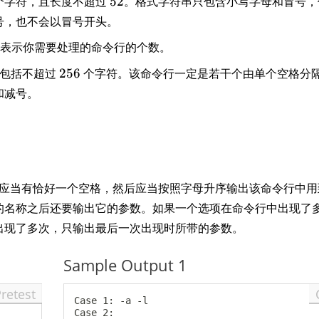
个字符，且长度不超过
52
。格式字符串只包含小写字母和冒号，
2
号，也不会以冒号开头。
，表示你需要处理的命令行的个数。
2
它包括不超过
256
个字符。该命令行一定是若干个由单个空格分
5
和减号。
6
应当有恰好一个空格，然后应当按照字母升序输出该命令行中用
的名称之后还要输出它的参数。如果一个选项在命令行中出现了
出现了多次，只输出最后一次出现时所带的参数。
Sample Output 1
Pretest
Case 1: -a -l

Case 2:
