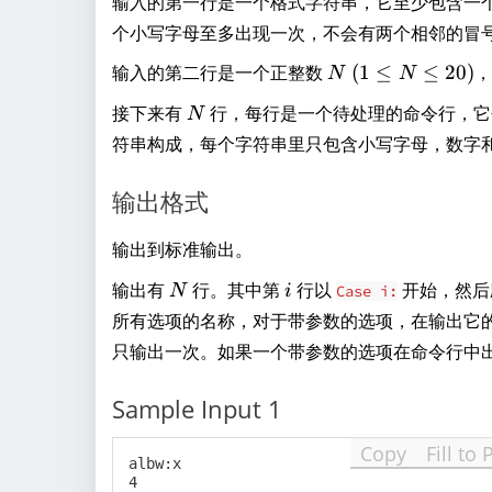
输入的第一行是一个格式字符串，它至少包含一
个小写字母至多出现一次，不会有两个相邻的冒
N
输入的第二行是一个正整数
(
1
≤
≤
20
)
N
N
~
N
接下来有
行，每行是一个待处理的命令行，
N
(
符串构成，每个字符串里只包含小写字母，数字
1
\
le
输出格式
N
\
输出到标准输出。
le
N
i
输出有
行。其中第
行以
开始，然后
N
i
Case i:
2
所有选项的名称，对于带参数的选项，在输出它
0
)
只输出一次。如果一个带参数的选项在命令行中
Sample Input 1
Copy
Fill to 
albw:x

4
