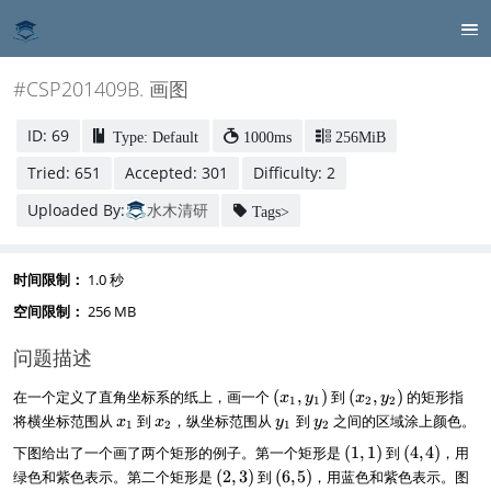
#CSP201409B. 画图
ID: 69
Type: Default
1000ms
256MiB
Tried: 651
Accepted: 301
Difficulty: 2
Uploaded By:
水木清研
Tags>
时间限制：
1.0 秒
空间限制：
256 MB
问题描述
(
(
在一个定义了直角坐标系的纸上，画一个
(
,
)
到
(
,
)
的矩形指
x
y
x
y
1
1
2
2
x
x
x
x
y
y
将横坐标范围从
到
，纵坐标范围从
到
之间的区域涂上颜色。
x
x
y
y
1
2
1
2
_
_
_
_
_
_
(
(
下图给出了一个画了两个矩形的例子。第一个矩形是
(
1
,
1
)
到
(
4
,
4
)
，用
1
2
1
2
1
2
1
4
,
,
(
(
绿色和紫色表示。第二个矩形是
(
2
,
3
)
到
(
6
,
5
)
，用蓝色和紫色表示。图
,
,