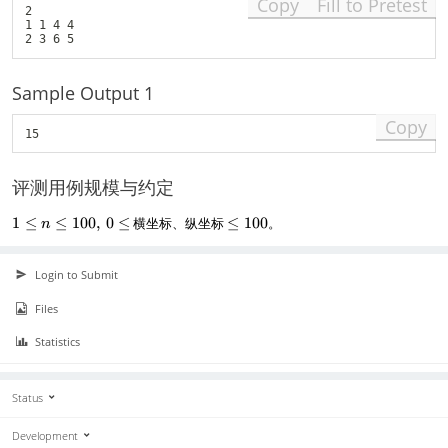
Copy
Fill to Pretest
2

1 1 4 4

Sample Output 1
Copy
评测用例规模与约定
1
\
1
≤
≤
100
,
0
≤
横坐标、纵坐标
≤
100
。
n
\
l
l
e
e
1
Login to Submit
n
0
Files
\
0
l
Statistics
e
1
0
Status
0
,
~
Development