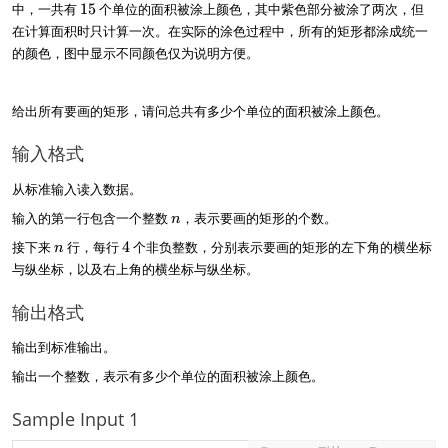
y
y
2
6
1
中，一共有
15
个单位的面积被涂上颜色，其中紫色部分被涂了两次，但
1
4
_
_
,
,
5
在计算面积时只计算一次。在实际的涂色过程中，所有的矩形都涂成统一
)
)
1
2
3
5
的颜色，图中显示不同颜色仅为说明方便。
)
)
)
)
给出所有要画的矩形，请问总共有多少个单位的面积被涂上颜色。
输入格式
从标准输入读入数据。
n
输入的第一行包含一个整数
，表示要画的矩形的个数。
n
n
4
接下来
行，每行
4
个非负整数，分别表示要画的矩形的左下角的横坐标
n
与纵坐标，以及右上角的横坐标与纵坐标。
输出格式
输出到标准输出。
输出一个整数，表示有多少个单位的面积被涂上颜色。
Sample Input 1