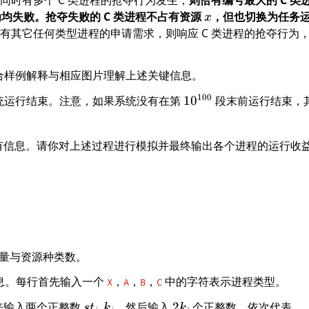
为均失败。抢夺失败的 C 类进程不占有资源
x
，但也切换为任务
x
有其它任何类型进程的申请需求，则响应 C 类进程的抢夺行为
合样例解释与相应图片理解上述关键信息。
1
100
统运行结束。注意，如果系统没有在第
1
0
段末前运行结束，
0
。
^
有信息。请你对上述过程进行模拟并最终输出各个进程的运行收
{
1
0
0
}
量与资源种类数。
息。每行首先输入一个
，
，
，
中的字符表示进程类型。
X
A
B
C
s
2
a
来输入两个正整数
,
，然后输入
2
个正整数，依次代表
s
t
k
k