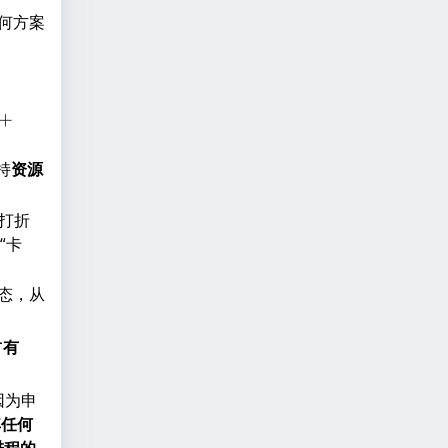
何方案
+
+
持
资源
i
打折
“卡
态，从
占有
因为申
其任何
进程的