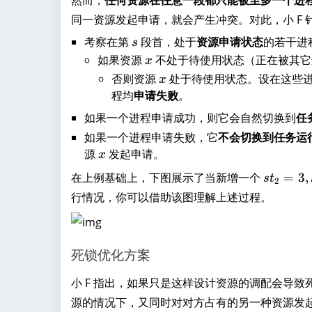
然而，
任何资源在任意一段都只能被至多一个进
}
2,
1
,
同一资源发起申请，就会产生冲突。对此，小 F 
k
}
\
_
考察在第
s
段首，处于
资源申请状态
的若干进
s
^
c
1
如果资源
x
不处于待使用状态（正在被其它
x
{
d
=
否则资源
x
处于待使用状态。设在这些
k
x
o
3
_i
程均
申请失败
。
t
}
s
如果一个进程申请成功，则它会自然切换到
任
t
,
如果一个进程申请失败，它
不会切换到任务运
_
a
源
x
发起申请。
x
{i
_
,j
st
在上例基础上，下图展示了当新增一个
=
3
,
{
s
t
2
}-
_
i,
行情况，你可以借助该图理解上述过程。
1
2
k
=
_
3,
i
死锁优化方案
k
}
_
小 F 指出，如果只是这样设计资源的调配会导
2
源的情况下，又同时对对方占有的另一种资源发
=