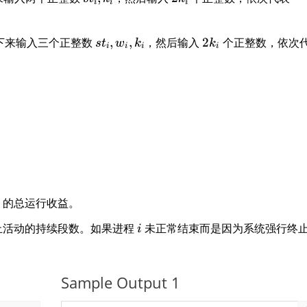
i
i
i
t
k
_
_
_
{
st
2
接下来输入三个正整数
,
,
，然后输入
2
个正整数，依次
i,
i
i,
s
t
w
k
k
i
i
i
i
_
k
k
1
i,
_
_
}
w
i
i
,
_
t
i,
_
k
{
_
i,
i
1
。
}
,
的总运行收益。
a
i
止活动的持续段数。如果进程
未正常结束而是因为系统强行终
i
_
{
i,
2
Sample Output 1
}