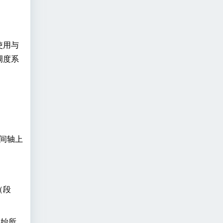
使用与
调度系
时间轴上
（段
初始所