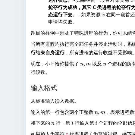
x
抢夺行为成功，其它 C 类进程的抢夺行
态运行下去
。 - 如果资源
x
在同一段首还
x
申请均失败。
题目的样例中涉及了特殊进程的行为，你可以结
当所有进程均执行完全部任务并停止活动时，系
行结束自身运行
，所有进程的运行收益不受影响
n,
n
现在，小 F 给你提供了
,
以及
个进程的所
n
m
n
m
行段数。
输入格式
从标准输入读入数据。
n,
输入的第一行包含两个正整数
,
，表示进程数
n
m
m
n
i
i
接下来的
行，第
行输入第
个进程的全部信
n
i
i
i
如果输入为字符
代表进程
为普通进程。接下
X
i