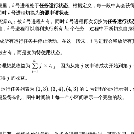
{
段里，
i
号进程处于
任务运行状态
。根据定义，每一段中其会获
)
i
i,
,
同时
i
号进程切换为
资源申请状态
。
i
1
(
资源
a
被
i
号进程占有。同时
i
号进程再次切换为
任务运行状
a
i
i
,
2
i
}
a
_
推，
i
号进程可以顺利执行所有
k
个任务，过程中不断切换自身
i
k
i
_
{
_
i
{
成所有运行任务并停止活动。在这一段末，
号进程会释放所有
i
i,
i
i,
2
被占有，而是变为
待使用
状态。
2
}
}
\
j
j
k
i
的理想总收益为
×
，因为从第
次申请成功开始到第
∑
j
t
j
j
,
,
i
j
s
+
=
1
j
t
u
1
j
获得
的收益。
j
_
m
(
1
{
，运行任务列表为
(
1
,
3
)
,
(
3
,
4
)
,
(
4
,
3
)
的
1
号进程的运行示例，
\l
1
i,
i
隔显得杂乱，图中时间轴上每一个小区间表示一个完整的段。
,
2
m
3
}
it
)
)
s
,
,
_
(
\
{j