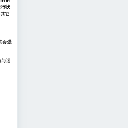
运行状
，其它
其会
强
益与运