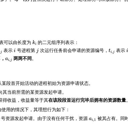
,
n
k
(
表可以由长度为
的二元组序列表示：
k
i
_
a
i
j
t
i
表示
号进程第
次运行任务前会申请的资源编号，
表示
i
j
t
,
,
j
i
j
i
_
_
i
a
，
两两不同
。
i
a
,
i
j
{
{
_
i,
i,
{
1
j
i,
}
}
从某段首开始活动的进程初始为资源申请状态。
j
,
}
向其当前所需的某资源发起申请。
t
获得收益，收益量等于其
在该段段首运行完毕后拥有的资源数量
_
{
由使用的情况下，其理想行为如下：
i,
号资源发起申请。由于没有任何干扰，资源
a
被其占有。同
a
1
,
1
i
_
}