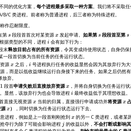
2
k
 种不同的优化方案，
每个进程最多采取一种方案
。我们将不采取任
)
_
X/A/B/C 类进程。前者称为普通进程，后三者称为特殊进程。
i
称作忍耐限度。
}
)
在第
s
段段首首次对某资源
x
发起申请。
如果第
s
段段首至第
s
s
x
s
s
根据类型的不同，进程
i
会有如下行为：
i
w
段末
释放目前占有的所有资源
，令其变成待使用状态，自身仍保
_
某一段首切换为当前任务的任务运行状态。
-
得资源
x
之后，
i
号进程执行任务的收益显然会因为其放弃行为大
x
i
1
源，而是以低收益继续运行自身接下来的任务。如果之后仍然有
择放弃。
1
段首
申请失败后直接放弃资源
x
，并将自身切换为任务运行状
x
。显然，该放弃行为也会导致进程
i
最终收益低于其理想收益。
i
首直接无视资源
x
当前的归属，直接强行申请成功并
将资源
x
x
x
资源
x
）
，同时切换为任务运行状态运行下去。
x
任意进程，例如是上一段首刚刚抢到
x
的另一 C 类进程，或者某
x
该抢夺行为除了可能会影响进程
j
的收益以外，
不会打断或影响
j
同时有多个 C 类进程的抢夺行为发生，
则恰有编号最大的 C 类