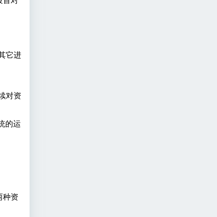
段首对
其它进
续对资
统的运
两种资