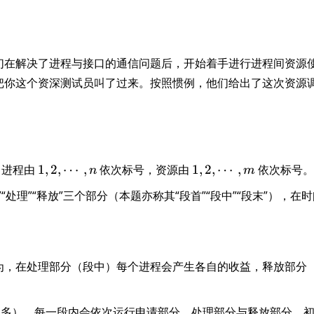
他们在解决了进程与接口的通信问题后，开始着手进行进程间资源
把你这个资深测试员叫了过来。按照惯例，他们给出了这次资源
。
1
1,
。进程由
1
,
2
,
⋯
,
依次标号，资源由
1
,
2
,
⋯
,
依次标号。
n
m
,
2,
“处理”“释放”三个部分（本题亦称其“段首”“段中”“段末”），在
2
\
,
c
\
d
c
o
d
ts
为，在处理部分（段中）每个进程会产生各自的收益，释放部分
o
,
t
m
多）。每一段内会依次运行申请部分、处理部分与释放部分。
s