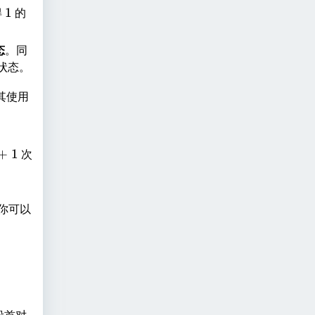
得
1
1
的
态
。同
状态。
其使用
+
1
次
你可以