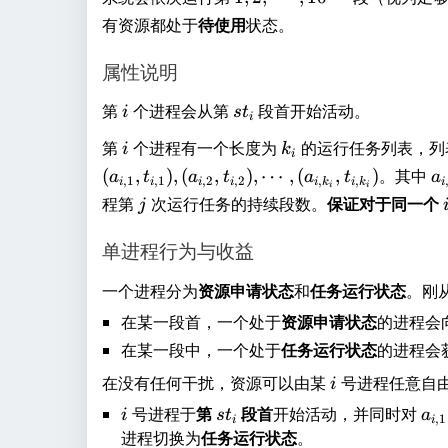
,
有资源都处于
待使用
状态。
2
,
属性说明
\
i
s
c
第
个进程会从第
段首开始活动。
i
s
t
i
t
d
i
k
第
个进程有一个长度为
的运行任务列表，列
i
k
_
o
i
_
a
(
,
)
,
(
,
)
,
⋯
,
(
,
)
。其中
i
t
a
t
a
t
a
t
a
,
1
,
1
,
2
,
2
,
,
i
i
i
i
i
k
i
k
i
i
i
i
_
s
j
程第
次运行任务的持续段数。
保证对于同一个
j
{
,
i,
1
单进程行为与收益
j
0
}
一个进程分为
资源申请状态
和
任务运行状态
。刚
^
{
在某一段首，一个处于
资源申请状态
的进程会
1
在某一段中，一个处于
任务运行状态
的进程会
0
i
在没有任何干扰，资源可以由某
号进程任意自
0
i
}
i
号进程于
第
s
段首
开始活动，并同时对
a
i
s
t
a
,
1
i
i
t
_
进程切换为
任务运行状态
。