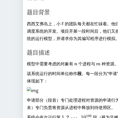
题目背景
西西艾弗岛上，小 F 的团队每天都在忙碌着。
调度系统的开发。项目开展一段时间后，他们又
统的运行模型，并请求你为其编写程序进行模拟
题目描述
n
m
模型中需要考虑的对象有
个进程与
种资源
n
m
该系统运行的时间单位称作
段
。每一段分为“申请”
体现如下：
申请部分（段首）专门处理进程对资源的申请行
末）专门负责将资源从进程中释放到待使用区。
1
100
系统会依次运行第
1
,
2
,
⋯
,
1
0
段（视为足够