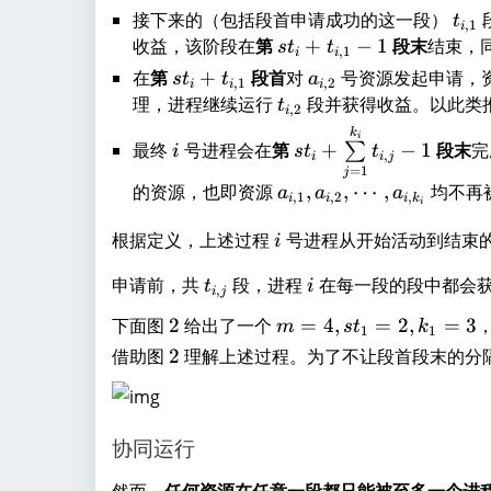
_
{
接下来的（包括段首申请成功的这一段）
t
t
,
1
i
i
i,
_
收益，该阶段在
第
st
+
−
1
段末
结束，
s
t
t
,
1
i
i
1
{
_i
在
第
st
+
段首
对
a
号资源发起申请，
s
t
t
a
,
1
,
2
i
i
i
}
i,
+
_i
_
理，进程继续运行
t
段并获得收益。以此类
t
,
2
i
1
t
+
{
_
i
st
k
i
}
_
最终
号进程会在
第
+
−
1
段末
完
∑
i
s
t
t
t
i,
{
,
i
i
j
_i
{i
=
1
j
_
2
i,
+
的资源，也即资源
a
,
,
⋯
,
均不再
a
a
a
,1
,
1
,
2
,
i
i
i
k
{i
}
2
i
\
_
}
i
,1
}
s
根据定义，上述过程
号进程从开始活动到结束
{
i
-
}
u
i,
1
t
i
申请前，共
段，进程
在每一段的段中都会
m
t
i
1
,
i
j
_
\l
}
2
m
下面图
2
给出了一个
=
4
,
=
2
,
=
3
m
s
t
k
{
1
1
i
,
=
2
借助图
2
理解上述过程。为了不让段首段末的分
i,
m
a
4,
j
it
_
st
}
s
{
_
_
i,
协同运行
1
{j
2
=
=