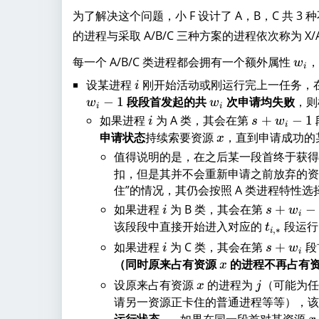
2
为了解决这个问题，小 F 设计了 A，B，C 共 3
的进程与采取 A/B/C 三种方案的进程依次称为 
w
每一个 A/B/C 类进程都会拥有一个额外属性
，
w
i
_
设某进程
i
刚开始活动或刚运行完上一任务，
i
i
−
1
段段首发起的共
w
次申请均失败
，则
w
w
i
i
_
如果进程
i
为 A 类，其会在第
s
+
−
1
i
s
w
i
i
+
申请状态
持续索要资源
x
，直到申请成功的
x
w
值得说明的是，在之后某一段首终于获
_i
扣，但是其并不会重新申请之前放弃的资
-
住”的情况，其仍会按照 A 类进程特性选
1
如果进程
i
为 B 类，其会在第
s
+
−
i
s
w
i
+
该段段中直接开始进入对应的
t
段运行
t
,
∗
i
w
_
如果进程
i
为 C 类，其会在第
s
+
段
i
s
w
i
_i
{
+
（同时原来占有资源
x
的进程不再占有
x
-
i,
w
设原来占有资源
x
的进程为
j
（可能为
x
j
1
*
_i
请另一资源正卡住的普通进程等等），
}
运行状态
。 - 如果在同一段首对某资源
x