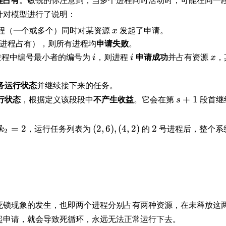
程占有
。敏锐的你注意到，当多个进程同时活动时，可能在同一
3
c
=
针对模型进行了说明：
,
d
1
4
o
}
程（一个或多个）同时对某资源
x
发起了申请。
x
)
t
^
进程占有），则所有进程均
申请失败
。
,
s
{
进程中编号最小者的编号为
i
，则进程
i
申请成功
并占有资源
x
，
i
i
x
(
,
k
4
(
_i
,
a
务运行状态
并继续接下来的任务。
}j
3
_
\
行状态
，根据定义该段段中
不产生收益
。它会在第
s
+
1
段首继
s
)
{
ti
+
i,
m
1
(
2
=
2
，运行任务列表为
(
2
,
6
)
,
(
4
,
2
)
的
2
号进程后，整个系
k
k
2
es
2
_
t
,
i
_
6
}
{i
)
,
,j
,
t
}
(
_
致死锁现象的发生，也即两个进程分别占有两种资源，在未释放这
4
{
起申请，就会导致死循环，永远无法正常运行下去。
,
i,