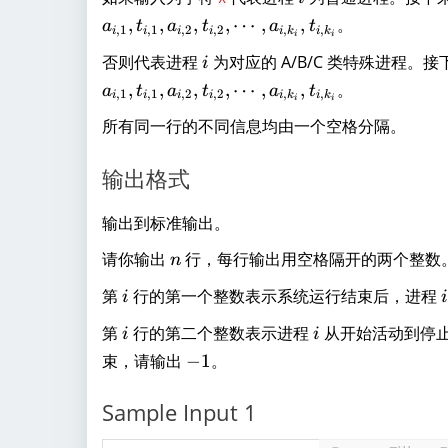
,
,
,
,
⋯
,
,
。
a
t
a
t
a
t
,
1
,
1
,
2
,
2
,
,
i
i
i
i
i
k
i
k
i
i
i
否则代表进程
为对应的 A/B/C 类特殊进程。
i
,
,
,
,
⋯
,
,
。
a
t
a
t
a
t
,
1
,
1
,
2
,
2
,
,
i
i
i
i
i
k
i
k
i
i
所有同一行的不同信息均由一个空格分隔。
输出格式
输出到标准输出。
n
请你输出
行，每行输出用空格隔开的两个整数
n
i
i
第
行的第一个整数表示系统运行结束后，进程
i
i
i
i
第
行的第二个整数表示进程
从开始活动到停
i
i
-
束，请输出
−
1
。
1
Sample Input 1