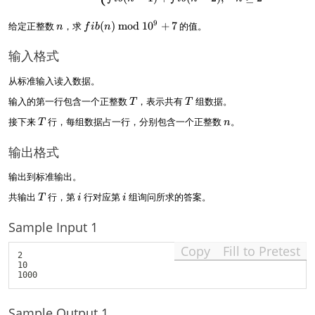
n
fi
9
给定正整数
，求
(
)
mod
1
0
+
7
的值。
n
f
ib
n
b
(
输入格式
n
)
从标准输入读入数据。
\
T
T
b
输入的第一行包含一个正整数
，表示共有
组数据。
T
T
m
T
n
接下来
行，每组数据占一行，分别包含一个正整数
。
T
n
o
d
输出格式
{
1
0
输出到标准输出。
^
T
i
i
共输出
行，第
行对应第
组询问所求的答案。
T
i
i
9
+
Sample Input 1
7
}
Copy
Fill to Pretest
2

10

Sample Output 1