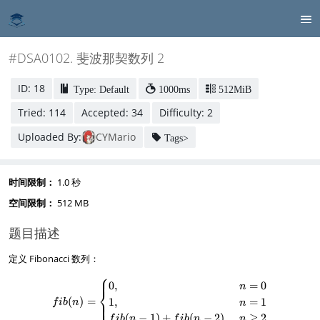
#DSA0102. 斐波那契数列 2
ID: 18
Type: Default
1000ms
512MiB
Tried: 114
Accepted: 34
Difficulty: 2
Uploaded By:
CYMario
Tags>
时间限制：
1.0 秒
空间限制：
512 MB
题目描述
定义 Fibonacci 数列：
⎧
fib(n) = \begin{cases} 0, & n = 0
0
,
=
0
n
⎨
(
)
=
1
,
=
1
⎩
f
ib
n
n
(
−
1
)
+
(
−
2
)
,
≥
2
f
ib
n
f
ib
n
n