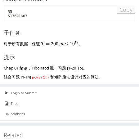
Copy
55

子任务
T
18
对于所有数据，保证
=
200
,
≤
1
0
。
T
n
=
2
提示
0
0,
Chap 01 绪论，Fibonacci 数，习题 [1-20] (b)。
n
\l
结合习题 [1-14]
和矩阵乘法设计对应的算法。
power2()
e
1
0
Login to Submit
^
Files
{
1
Statistics
8
}
Related