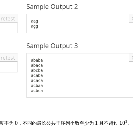
Sample Output 2
Pretest
aag

Sample Output 3
Pretest
ababa

abaca

abcba

acaba

acaca

acbaa

0
1
1
3
长度不为
0
，不同的最长公共子序列个数至少为
1
且不超过
1
0
。
0