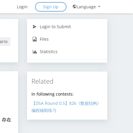
Sign Up
Login
Language
Login to Submit
Files
ario
Statistics
Related
In following contests:
【DSA Round 0.5】826《数据结构》
编程辅助练习
，存在