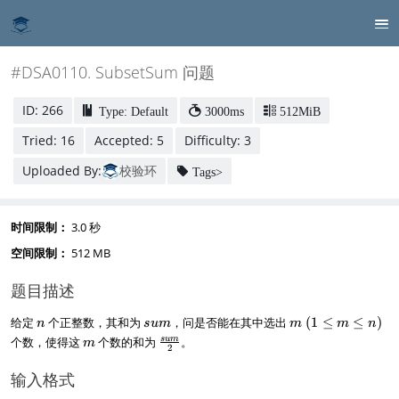
#DSA0110. SubsetSum 问题
ID: 266
Type: Default
3000ms
512MiB
Tried: 16
Accepted: 5
Difficulty: 3
Uploaded By:
校验环
Tags>
时间限制：
3.0 秒
空间限制：
512 MB
题目描述
n
s
m
给定
个正整数，其和为
，问是否能在其中选出
(
1
≤
≤
)
n
s
u
m
m
m
n
u
~
m
\f
s
u
m
个数，使得这
个数的和为
。
m
2
m
(
r
1
a
输入格式
\l
c