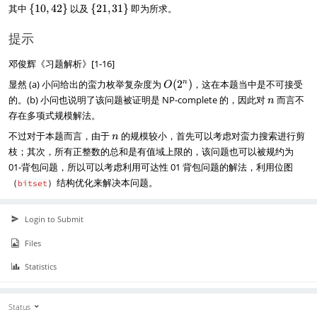
\
\
其中
{
10
,
42
}
以及
{
21
,
31
}
即为所求。
{
{
1
2
提示
0
1
,
,
邓俊辉《习题解析》[1-16]
4
3
O
2
1
显然 (a) 小问给出的蛮力枚举复杂度为
(
2
)
，这在本题当中是不可接受
n
O
(
\
\
n
的。(b) 小问也说明了该问题被证明是 NP-complete 的，因此对
而言不
n
2
}
}
存在多项式规模解法。
^
n
n
不过对于本题而言，由于
的规模较小，首先可以考虑对蛮力搜索进行剪
n
)
枝；其次，所有正整数的总和是有值域上限的，该问题也可以被规约为
01-背包问题，所以可以考虑利用可达性 01 背包问题的解法，利用位图
（
）结构优化来解决本问题。
bitset
Login to Submit
Files
Statistics
Status