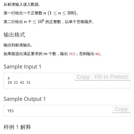
e
{
从标准输入读入数据。
m
s
\l
n
u
第一行给出一个正整数
(
1
≤
≤
200
)
。
n
n
e
~
m
n
\
6
第二行给出
个
≤
1
0
的正整数，以单个空格隔开。
n
n
(
}
l
)
1
2
e
输出格式
\
1
l
0
e
输出到标准输出。
^
n
m
6
如果能选出满足要求的
个数，输出
；否则输出
。
m
YES
NO
\
l
Sample Input 1
e
2
Copy
Fill to Pretest
0
4

0
)
Sample Output 1
Copy
样例 1 解释