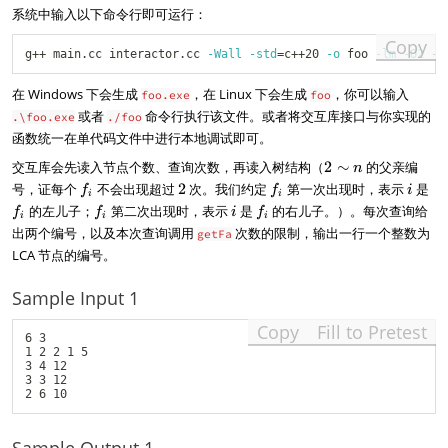
系统中输入以下命令行即可运行：
te
x
Copy
t
g++ main.cc interactor.cc 
-Wall
-std
=
c++20 
-o
 foo 
-lm
-O2
{
d
在 Windows 下会生成
，在 Linux 下会生成
，你可以输入
foo.exe
foo
e
或者
命令行执行该文件。或者将交互库接口与你实现的
.\foo.exe
./foo
p
函数统一在单代码文件中进行本地调试即可。
}
(
2
交互库会先读入节点个数、查询次数，再读入树结构（
2
∼
的父亲编
n
y
\
f
2
f
i
f
号，证每个
不会出现超过
2
次。我们约定
第一次出现时，表示
是
f
f
i
i
i
))
si
_
_
_
f
i
f
的左儿子；
第二次出现时，表示
是
的右儿子。）。每次查询给
f
f
i
f
m
i
i
i
i
i
i
_
_
出两个编号，以及本次查询调用
次数的限制，输出一行一个整数为
getFa
n
i
i
LCA 节点的编号。
Sample Input 1
Copy
Fill to Pretest
6 3

1 2 2 1 5

3 4 12

3 3 12
