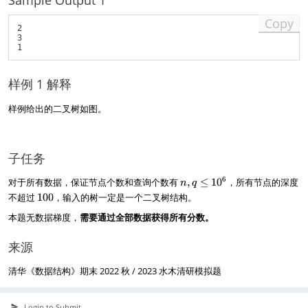
Sample Output 1
Copy
2

3

样例 1 解释
样例给出的二叉树如图。
子任务
n
6
对于所有数据，保证节点个数和查询个数有
,
≤
1
0
，所有节点的深度
n
q
,
1
不超过
100
，输入的树一定是一个二叉树结构。
q
0
本题无数据梯度，
需要通过全部数据获得所有分数。
\
0
l
e
来源
1
0
清华《数据结构》期末 2022 秋 / 2023 水木清研模拟题
^
6
Login to Submit