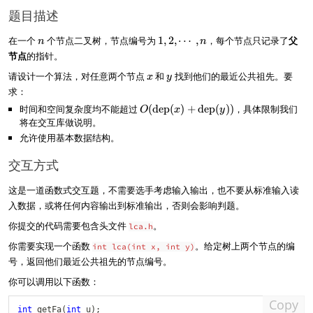
题目描述
n
1
在一个
个节点二叉树，节点编号为
1
,
2
,
⋯
,
，每个节点只记录了
父
n
n
,
节点
的指针。
2
x
y
请设计一个算法，对任意两个节点
和
找到他们的最近公共祖先。要
,
x
y
\
求：
c
时间和空间复杂度均不能超过
O
(
dep
(
)
+
dep
(
))
，具体限制我们
O
x
y
d
(
将在交互库做说明。
o
\
允许使用基本数据结构。
t
t
s
e
交互方式
,
x
n
t
这是一道函数式交互题，不需要选手考虑输入输出，也不要从标准输入读
{
入数据，或将任何内容输出到标准输出，否则会影响判题。
d
e
你提交的代码需要包含头文件
。
lca.h
p
你需要实现一个函数
。给定树上两个节点的编
}
int lca(int x, int y)
(
号，返回他们最近公共祖先的节点编号。
x
你可以调用以下函数：
)
+
Copy
\
int
getFa
(
int
 u
)
;