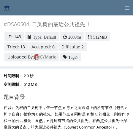
#DSA0504. 二叉树的最近公共祖先 1
ID: 143
Type: Default
2000ms
512MiB
Tried: 13
Accepted: 6
Difficulty: 2
Uploaded By:
CYMario
Tags>
时间限制：
2.0 秒
空间限制：
512 MB
题目背景
r
v
r
r
在以
为根的二叉树中，任一节点
与
之间通路上的所有节点（包含
r
v
r
r
v
v
a
v
u
v
和
自身）都称为
的祖先。如果节点
同时是
和
的祖先，则称作
v
v
a
v
u
v
u
r
和
的公共祖先。显然，
是所有节点的公共祖先。在两点公共祖先中深
u
r
度最大的节点，即为最近公共祖先（Lowest Common Ancestor）。