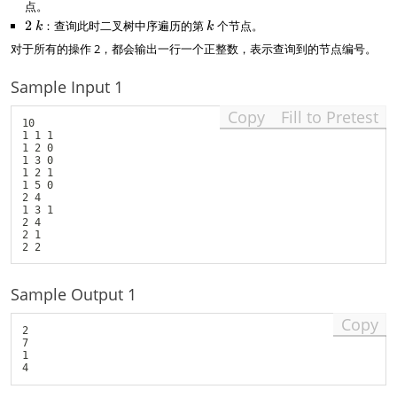
f
1
=
+
=
点。
~
0
1
1
2
2
：查询此时二叉树中序遍历的第
k
个节点。
k
k
x
~
对于所有的操作 2，都会输出一行一个正整数，表示查询到的节点编号。
k
Sample Input 1
Copy
Fill to Pretest
10

1 1 1

1 2 0

1 3 0

1 2 1

1 5 0

2 4

1 3 1

2 4

2 1

Sample Output 1
Copy
2

7

1
