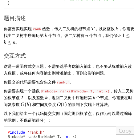
}
题目描述
T
k
你需要实现实现
函数，传入二叉树的根节点
，以及整数
，你需要
rank
T
k
k
n
1
找出二叉树中序遍历第
个节点。设二叉树有
个节点，我们保证
1
≤
k
n
\
≤
。
k
n
l
e
交互方式
k
\
这是一道函数式交互题，不需要选手考虑输入输出，也不要从标准输入读
l
入数据，或将任何内容输出到标准输出，否则会影响判题。
e
n
你提交的代码需要包含头文件
。
rank.h
你需要实现一个函数
，传入二叉树
BinNode* rank(BinNode* T, int k)
T
k
k
的根节点
，以及整数
，返回二叉树中序遍历第
个节点。你需要在时
T
k
k
O
O
间复杂度
(
)
和空间复杂度
(
1
)
的限制下实现上述算法。
O
h
O
(
(
以下我们给出一个代码提交实例（固定返回根节点，仅作为可以通过编译
h
1
的示例，不保证能得分）：
)
)
Copy
#
include
"rank.h"
BinNode
*
rank
(
BinNode
*
 T
,
int
 k
)