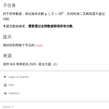
子任务
q
1
5
对于所有数据，保证操作次数
≤
2
×
1
0
，任何时候二叉树高度不超过
q
\l
0
100
。
e
0
本题无数据梯度，
需要通过全部数据获得所有分数
。
2
\
ti
提示
m
es
请好好利用每个节点的
。
size
1
0
来源
^
5
清华 826 考研初试 2020 - 算法大题（2）
Login to Submit
Files
Statistics
Status