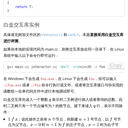
{
return
 T
;
}
白盒交互库实例
具体请见附加文件区的
interactor.cc
和
rank.h
。本题
直接采用白盒交互库
进行评测
。
如果你本地的实现代码为 main.cc，则将交互库放在同一目录下，在 Linux
系统中输入以下命令行即可运行：
Copy
g++ main.cc interactor.cc 
-Wall
-std
=
c++20 
-o
 foo 
-lm
-O2
在 Windows 下会生成
，在 Linux 下会生成
，你可以输入
foo.exe
foo
或者
命令行执行该文件。或者将交互库接口与你实现的
.\foo.exe
./foo
函数统一在单代码文件中进行本地调试即可。
q
白盒交互库先读入一个整数
表示对二叉树进行插入或者查询的总数。此
q
q
时二叉树只有一个节点编号为 1 的根节点。接下来读入
行，表示不同操
q
作：
1
1
：设此操作之前有
n
个节点，则新建
n
+
1
号节点，以
f
号节
f
x
n
n
f
~
+
点为父节点。
x
=
0
时
n
+
1
为
f
的左子节点，
x
=
1
时为右子节
x
n
f
x