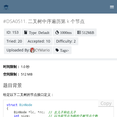
#DSA0511. 二叉树中序遍历第 k 个节点
ID: 153
Type: Default
1000ms
512MiB
Tried: 20
Accepted: 10
Difficulty: 2
Uploaded By:
CYMario
Tags>
时间限制：
1.0 秒
空间限制：
512 MB
题目背景
给定以下二叉树的节点接口定义：
Copy
struct
BinNode
{
    BinNode 
*
lc
,
*
rc
;
// 左儿子和右儿子
int
 size
;
// 以当前节点为根的子树节点个数