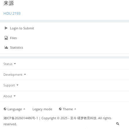
6
9
来源
HDU 2193
Login to Submit
Files
Statistics
Status
Development
Support
About
Language
Legacy mode
Theme
湘ICP备2026014486号-1
| Copyright © 2025 - 至今 曙梦教育科技. All rights
reserved.