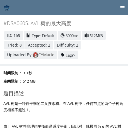
#DSA0605. AVL 树的最大高度
ID: 159
Type: Default
3000ms
512MiB
Tried: 8
Accepted: 2
Difficulty: 2
Uploaded By:
CYMario
Tags>
时间限制：
3.0 秒
空间限制：
512 MB
题目描述
AVL 树是一种自平衡的二叉搜索树。在 AVL 树中，任何节点的两个子树高
度相差不超过 1。
n
由于 AVL 树并非理想平衡而是适度平衡，因此对于规模同为
的 AVL 树
n