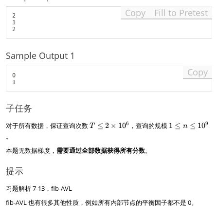
Copy
Fill to Pretest
2

1

Sample Output 1
Copy
0

子任务
T
1
6
9
对于所有数据，保证查询次数
≤
2
×
1
0
，查询的规模
1
≤
≤
1
0
T
n
\l
\
。
e
l
本题无数据梯度，
需要通过全部数据获得所有分数
。
2
e
\
n
ti
\
提示
m
l
es
e
习题解析 7-13，fib-AVL
1
1
fib-AVL 也有很多其他性质，例如所有内部节点的平衡因子都不是 0。
0
0
^
^