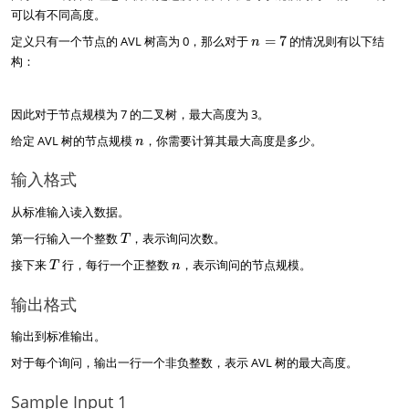
可以有不同高度。
n
定义只有一个节点的 AVL 树高为 0，那么对于
=
7
的情况则有以下结
n
=
构：
7
因此对于节点规模为 7 的二叉树，最大高度为 3。
n
给定 AVL 树的节点规模
，你需要计算其最大高度是多少。
n
输入格式
从标准输入读入数据。
T
第一行输入一个整数
，表示询问次数。
T
T
n
接下来
行，每行一个正整数
，表示询问的节点规模。
T
n
输出格式
输出到标准输出。
对于每个询问，输出一行一个非负整数，表示 AVL 树的最大高度。
Sample Input 1