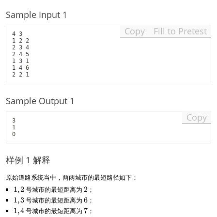
Sample Input 1
Copy
Fill to Pretest
4 3

1 2 2

2 3 4

2 4 5

1 3 1

1 4 6

Sample Output 1
Copy
3

1

样例 1 解释
原始道路系统当中，两两城市的最短路径如下：
1
1
,
2
号城市的最短距离为
2
2
；
,
1
1
,
3
号城市的最短距离为
6
6
；
2
,
1
1
,
4
号城市的最短距离为
7
7
；