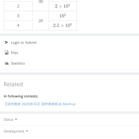
30
0
1
e
3
2
2
2
×
1
0
0
0
\
^
5
3
1
1
0
ti
5,
20
0
m
5
4
~
2.5
2.
×
1
0
^
es
1
5
5
1
\l
\
0
e
ti
Login to Submit
^
u,
m
3
Files
v,
es
x,
1
Statistics
y
0
\l
^
e
5
n,
Related
~
0
In following contests:
\l
e
【清华推研 202508 R2】清华推研机试 Mashup
w
\l
Status
e
1
Development
0
^