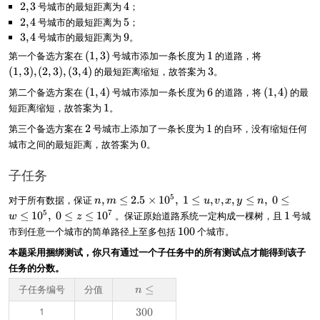
3
,
2
2
,
3
号城市的最短距离为
4
4
；
4
,
2
2
,
4
号城市的最短距离为
5
5
；
3
,
3
3
,
4
号城市的最短距离为
9
9
。
4
,
(
1
(
第一个备选方案在
(
1
,
3
)
号城市添加一条长度为
1
的道路，将
4
1
1
3
(
1
,
3
)
,
(
2
,
3
)
,
(
3
,
4
)
的最短距离缩短，故答案为
3
。
,
,
(
6
(
第二个备选方案在
(
1
,
4
)
号城市添加一条长度为
6
的道路，将
(
1
,
4
)
的最
3
3
1
1
)
)
1
短距离缩短，故答案为
1
。
,
,
,
2
1
第三个备选方案在
2
号城市上添加了一条长度为
1
的自环，没有缩短任何
4
4
(
)
)
0
城市之间的最短距离，故答案为
0
。
2
,
3
子任务
)
,
n,
5
对于所有数据，保证
,
≤
2.5
×
1
0
,
1
≤
,
,
,
≤
,
0
≤
n
m
u
v
x
y
n
(
m
1
5
7
≤
1
0
,
0
≤
≤
1
0
。保证原始道路系统一定构成一棵树，且
1
号城
w
z
3
\l
1
市到任意一个城市的简单路径上至多包括
100
个城市。
,
e
0
4
2.
本题采用捆绑测试，你只有通过一个子任务中的所有测试点才能得到该子
0
)
5
任务的分数。
\
ti
子任务编号
分值
n
≤
n
m
\
1
3
300
es
l