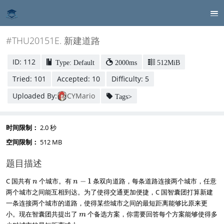
#THU20151E. 新建道路
ID: 112
Type: Default
2000ms
512MiB
Tried: 101
Accepted: 10
Difficulty: 5
Uploaded By:
CYMario
Tags>
时间限制：
2.0 秒
空间限制：
512 MB
题目描述
n
n
C 国共有
个城市。有
−
1
条双向道路，每条道路连接两个城市，任意
n
n
-
两个城市之间能互相到达。为了使得交通更加便捷，C 国智囊团打算新建
1
一条连接两个城市的道路，使得某些城市之间的最短距离能够比原来更
m
小。现在智囊团共提出了
个备选方案，你需要回答每个方案能够使得多
m