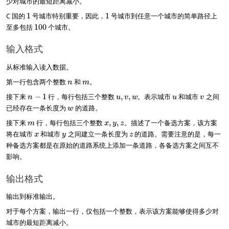
少对城市的最短距离减小。
1
1
C 国的
1
号城市特别重要，因此，
1
号城市到任意一个城市的简单路径上
1
至多包括
100
个城市。
0
0
输入格式
从标准输入读入数据。
n
m
第一行包含两个整数
和
。
n
m
n
u
u
v
接下来
−
1
行，每行包括三个整数
,
,
。表示城市
和城市
之间
n
u
v
w
u
v
-
,
w
已经存在一条长度为
的道路。
w
1
v,
m
x
接下来
行，每行包括三个整数
,
,
。描述了一个备选方案，该方案
w
m
x
y
z
,
x
y
z
将在城市
和城市
之间建立一条长度为
的道路。需要注意的是，每一
x
y
z
y
种备选方案都是在原始的道路系统上添加一条道路，各备选方案之间互不
,
影响。
z
输出格式
输出到标准输出。
对于每个方案，输出一行，仅包括一个整数，表示该方案能够使得多少对
城市的最短距离减小。