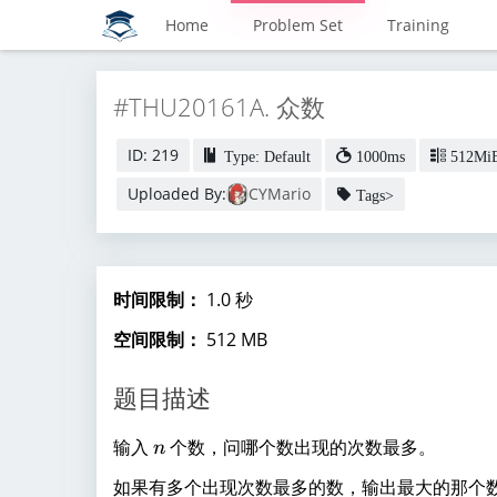
Home
Problem Set
Training
#THU20161A. 众数
ID: 219
Type: Default
1000ms
512Mi
Uploaded By:
CYMario
Tags>
时间限制：
1.0 秒
空间限制：
512 MB
题目描述
n
输入
个数，问哪个数出现的次数最多。
n
如果有多个出现次数最多的数，输出最大的那个