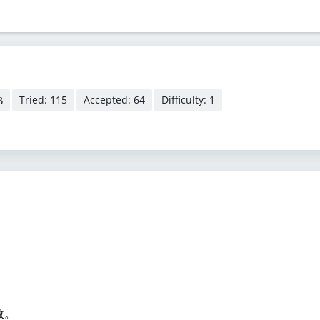
Tried: 115
Accepted: 64
Difficulty: 1
B
数。