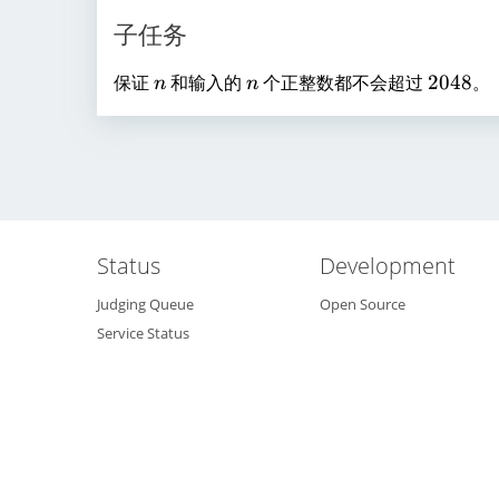
子任务
n
n
2
保证
和输入的
个正整数都不会超过
2048
。
n
n
0
4
8
Status
Development
Judging Queue
Open Source
Service Status