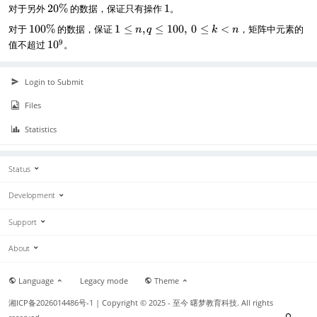
2
1
对于另外
20%
的数据，保证只有操作
1
。
\
q
0
%
\
1
1
对于
100%
的数据，保证
1
≤
,
≤
100
,
0
≤
<
，矩阵中元素的
n
q
k
n
\
l
0
\
1
9
值不超过
1
0
。
%
e
0
l
0
1
\
e
^
0
%
n
9
Login to Submit
,
q
Files
\
l
Statistics
e
1
0
Status
0
,
Development
~
0
Support
\
l
About
e
k
Language
Legacy mode
Theme
\
l
湘ICP备2026014486号-1
| Copyright © 2025 - 至今 曙梦教育科技. All rights
t