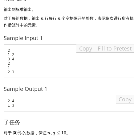
输出到标准输出。
n
n
对于每组数据，输出
行每行
个空格隔开的整数，表示依次进行所有操
n
n
作后矩阵中的元素。
Sample Input 1
Copy
Fill to Pretest
2

1 2

3 4

2

1

Sample Output 1
Copy
2 4

子任务
3
n
对于
30%
的数据，保证
,
≤
10
。
n
q
0
,