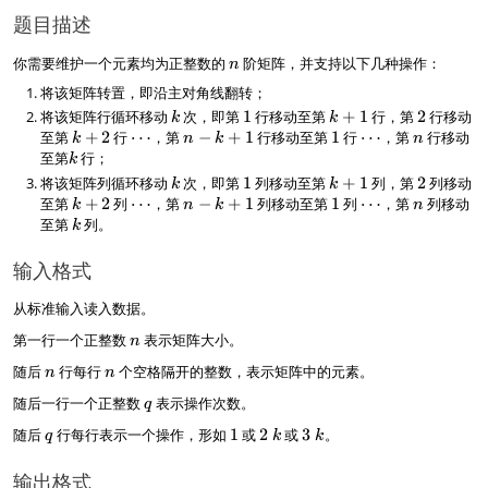
题目描述
n
你需要维护一个元素均为正整数的
阶矩阵，并支持以下几种操作：
n
将该矩阵转置，即沿主对角线翻转；
将该矩阵行循环移动
k
次，即第
1
1
行移动至第
k
+
1
行，第
2
2
行移动
k
k
+
至第
k
+
2
行
\
⋯
，第
n
−
+
1
行移动至第
1
1
行
\
⋯
，第
n
行移动
k
n
k
n
1
+
c
−
c
至第
k
行；
k
2
d
k
d
将该矩阵列循环移动
k
次，即第
1
1
列移动至第
k
+
1
列，第
2
2
列移动
k
k
o
+
o
+
至第
k
+
2
列
\
⋯
，第
n
−
+
1
列移动至第
1
1
列
\
⋯
，第
n
列移动
k
n
k
n
t
1
t
1
+
c
−
c
至第
k
列。
k
s
s
2
d
k
d
o
+
o
输入格式
t
1
t
s
s
从标准输入读入数据。
n
第一行一个正整数
表示矩阵大小。
n
n
n
随后
行每行
个空格隔开的整数，表示矩阵中的元素。
n
n
q
随后一行一个正整数
表示操作次数。
q
q
1
2
3
随后
行每行表示一个操作，形如
1
或
2
或
3
。
q
k
k
~
~
k
k
输出格式