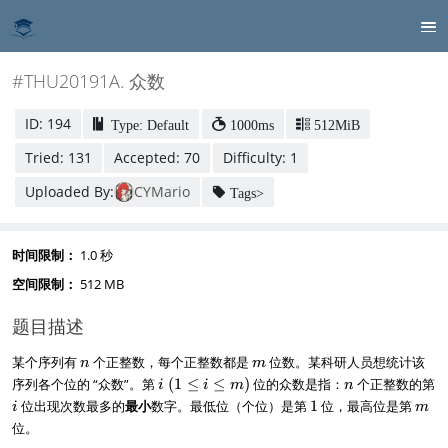
#THU20191A. 众数
ID: 194
Type: Default
1000ms
512MiB
Tried: 131
Accepted: 70
Difficulty: 1
Uploaded By:
CYMario
Tags>
时间限制：
1.0 秒
空间限制：
512 MB
题目描述
n
m
某个序列有
个正整数，每个正整数都是
位数。某科研人员想统计该
n
m
i~
n
序列各个位的 “众数”。第
(
1
≤
≤
)
位的众数是指：
个正整数的第
i
i
m
n
(
i
1
m
位出现次数最多的
最小
数字。最低位（个位）是第
1
位，最高位是第
i
m
1
位。
\l