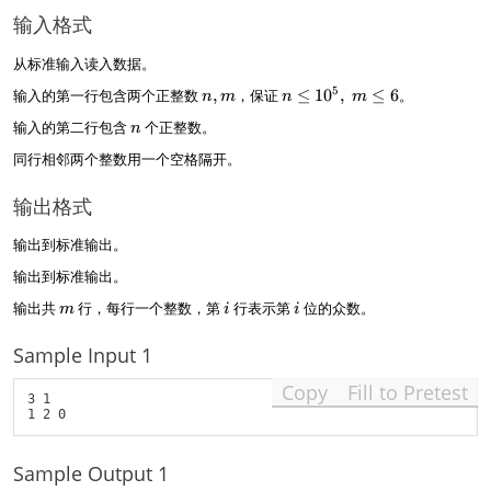
e
输入格式
i
\l
从标准输入读入数据。
e
m
n,
n
5
输入的第一行包含两个正整数
,
，保证
≤
1
0
,
≤
6
。
n
m
n
m
)
m
\l
n
输入的第二行包含
个正整数。
n
e
1
同行相邻两个整数用一个空格隔开。
0
^
输出格式
5,
~
输出到标准输出。
m
\l
输出到标准输出。
e
m
i
i
输出共
行，每行一个整数，第
行表示第
位的众数。
6
m
i
i
Sample Input 1
Copy
Fill to Pretest
3 1

Sample Output 1