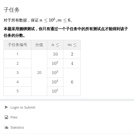
,
子任务
2
n
5
对于所有数据，保证
≤
1
0
,
≤
6
。
n
m
\l
本题采用捆绑测试，你只有通过一个子任务中的所有测试点才能得到该子
e
任务的分数。
1
0
子任务编号
分值
n
≤
m
≤
n
m
^
\
\l
5,
1
1
10
2
2
l
e
m
0
e
\l
2
2
1
1
0
4
4
e
0
3
3
20
1
1
0
6
^
0
2
4
4
1
1
0
6
6
^
0
3
5
5
1
1
0
^
0
4
^
5
Login to Submit
Files
Statistics