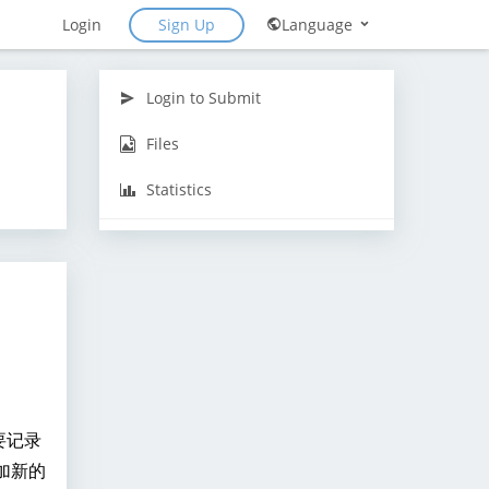
Sign Up
Login
Language
Login to Submit
Files
Statistics
要记录
加新的