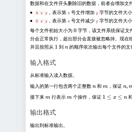
数据和在文件开头删除旧的数据，前者会增加文
，表示第
号文件增加
字节的文件大
A x y
x
y
，表示第
号文件减少
字节的文件大
D x y
x
y
0
每个文件初始大小为
0
字节，该文件系统保证文
分会正常执行，超出部分会直接被忽略掉。现在
1
n
并且按照从
1
到
的顺序依次输出每个文件的文
n
输入格式
从标准输入读入数据。
n
m
n,
输入的第一行包含两个正整数
和
，保证
,
n
m
n
m
m
m
1
接下来
行表示
个操作，保证
1
≤
≤
m
m
x
n
\l
\
e
l
输出格式
1
e
0
x
输出到标准输出。
^
\