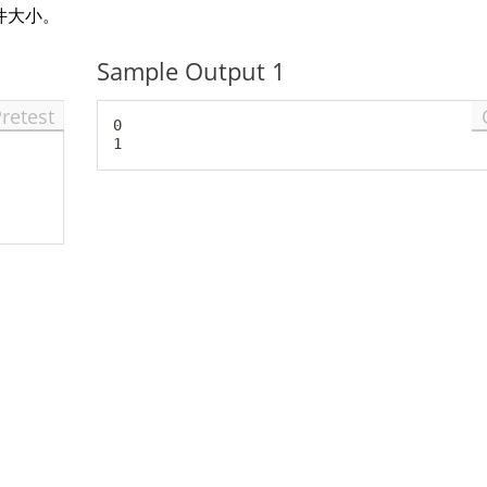
件大小。
l
e
Sample Output 1
1
0
Pretest
^
0

9