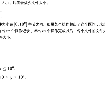
件大小，后者会减少文件大小。
小。
小。
[
9
件大小在
[
0
,
1
0
]
字节之间。如果某个操作超出了这个区间，未
0
m
m
给出
个操作记录，求出
个操作完成以后，各个文件的文件
m
m
,
件大小。
1
0
^
9
]
6
≤
1
0
。
m
0
9
和
0
≤
≤
1
0
。
y
\
l
e
y
\