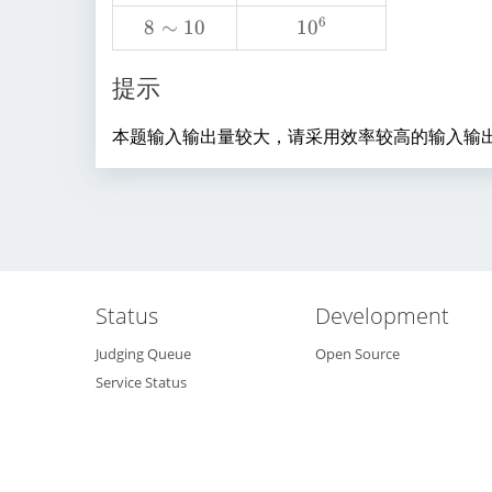
\
0
m
2
6
8
8
∼
10
1
1
0
si
^
4
\
0
m
4
si
^
提示
7
m
6
1
本题输入输出量较大，请采用效率较高的输入输
0
Status
Development
Judging Queue
Open Source
Service Status