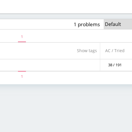
1 problems
1
Show tags
AC / Tried
38 / 191
1