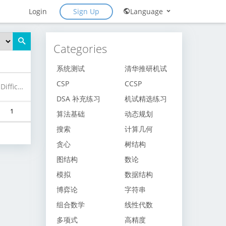
Sign Up
Login
Language
Categories
系统测试
清华推研机试
CSP
CCSP
Difficulty
DSA 补充练习
机试精选练习
1
算法基础
动态规划
搜索
计算几何
贪心
树结构
图结构
数论
模拟
数据结构
博弈论
字符串
组合数学
线性代数
多项式
高精度