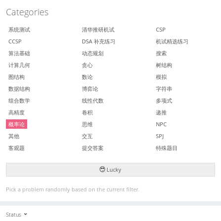
Categories
系统测试
清华推研机试
CSP
CCSP
DSA 补充练习
机试精选练习
算法基础
动态规划
搜索
计算几何
贪心
树结构
图结构
数论
模拟
数据结构
博弈论
字符串
组合数学
线性代数
多项式
高精度
卷积
递推
概率论
思维
NPC
其他
交互
SPJ
客观题
提交答案
特殊题目
Lucky
Pick a problem randomly based on the current filter.
Status