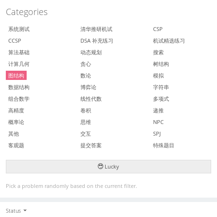
Categories
系统测试
清华推研机试
CSP
CCSP
DSA 补充练习
机试精选练习
算法基础
动态规划
搜索
计算几何
贪心
树结构
图结构
数论
模拟
数据结构
博弈论
字符串
组合数学
线性代数
多项式
高精度
卷积
递推
概率论
思维
NPC
其他
交互
SPJ
客观题
提交答案
特殊题目
Lucky
Pick a problem randomly based on the current filter.
Status