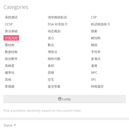
Categories
系统测试
清华推研机试
CSP
CCSP
DSA 补充练习
机试精选练习
算法基础
动态规划
搜索
计算几何
贪心
树结构
图结构
数论
模拟
数据结构
博弈论
字符串
组合数学
线性代数
多项式
高精度
卷积
递推
概率论
思维
NPC
其他
交互
SPJ
客观题
提交答案
特殊题目
Lucky
Pick a problem randomly based on the current filter.
Status