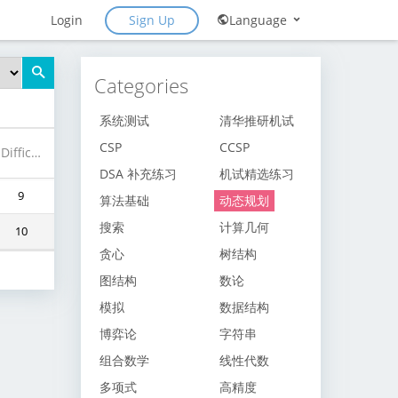
Sign Up
Login
Language
Categories
系统测试
清华推研机试
CSP
CCSP
Difficulty
DSA 补充练习
机试精选练习
9
算法基础
动态规划
搜索
计算几何
10
贪心
树结构
图结构
数论
模拟
数据结构
博弈论
字符串
组合数学
线性代数
多项式
高精度