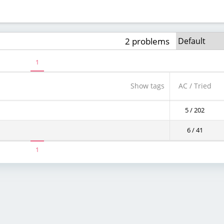
2 problems
1
Show tags
AC / Tried
5 / 202
6 / 41
1