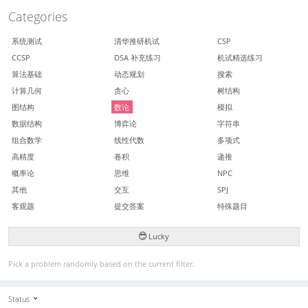
Categories
系统测试
清华推研机试
CSP
CCSP
DSA 补充练习
机试精选练习
算法基础
动态规划
搜索
计算几何
贪心
树结构
图结构
数论
模拟
数据结构
博弈论
字符串
组合数学
线性代数
多项式
高精度
卷积
递推
概率论
思维
NPC
其他
交互
SPJ
客观题
提交答案
特殊题目
Lucky
Pick a problem randomly based on the current filter.
Status