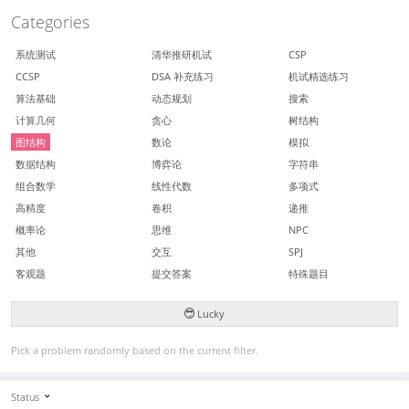
Categories
系统测试
清华推研机试
CSP
CCSP
DSA 补充练习
机试精选练习
算法基础
动态规划
搜索
计算几何
贪心
树结构
图结构
数论
模拟
数据结构
博弈论
字符串
组合数学
线性代数
多项式
高精度
卷积
递推
概率论
思维
NPC
其他
交互
SPJ
客观题
提交答案
特殊题目
Lucky
Pick a problem randomly based on the current filter.
Status