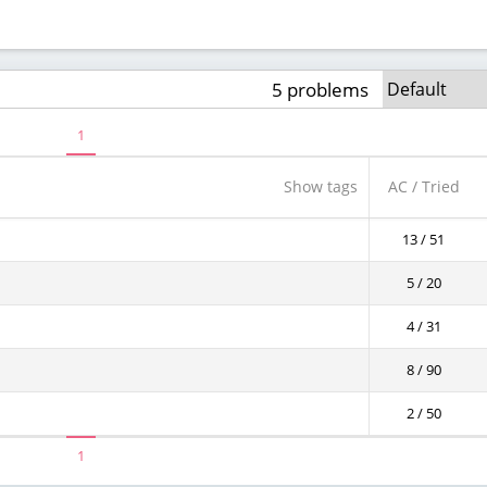
5 problems
1
Show tags
AC / Tried
13 / 51
5 / 20
4 / 31
8 / 90
2 / 50
1