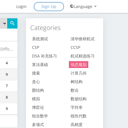
Sign Up
Login
Language
Categories
系统测试
清华推研机试
CSP
CCSP
Difficulty
DSA 补充练习
机试精选练习
4
算法基础
动态规划
搜索
计算几何
9
贪心
树结构
7
图结构
数论
8
模拟
数据结构
博弈论
字符串
9
组合数学
线性代数
多项式
高精度