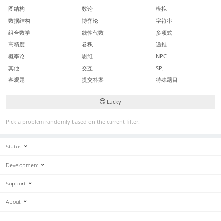
图结构
数论
模拟
数据结构
博弈论
字符串
组合数学
线性代数
多项式
高精度
卷积
递推
概率论
思维
NPC
其他
交互
SPJ
客观题
提交答案
特殊题目
Lucky
Pick a problem randomly based on the current filter.
Status
Development
Support
About