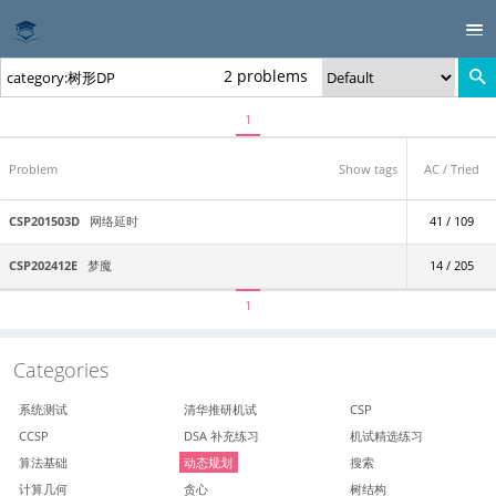
2 problems
1
Problem
Show tags
AC / Tried
CSP201503D
网络延时
41 / 109
CSP202412E
梦魔
14 / 205
1
Categories
系统测试
清华推研机试
CSP
CCSP
DSA 补充练习
机试精选练习
算法基础
动态规划
搜索
计算几何
贪心
树结构