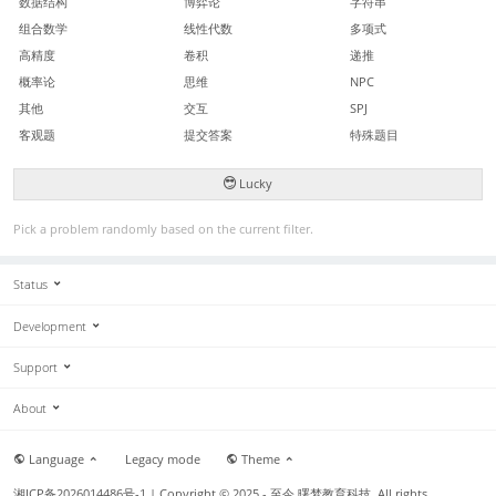
数据结构
博弈论
字符串
组合数学
线性代数
多项式
高精度
卷积
递推
概率论
思维
NPC
其他
交互
SPJ
客观题
提交答案
特殊题目
Lucky
Pick a problem randomly based on the current filter.
Status
Development
Support
About
Language
Legacy mode
Theme
湘ICP备2026014486号-1
| Copyright © 2025 - 至今 曙梦教育科技. All rights