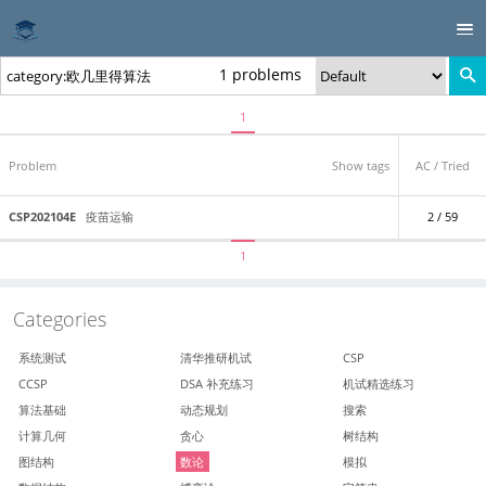
1 problems
1
Problem
Show tags
AC / Tried
CSP202104E
疫苗运输
2 / 59
1
Categories
系统测试
清华推研机试
CSP
CCSP
DSA 补充练习
机试精选练习
算法基础
动态规划
搜索
计算几何
贪心
树结构
图结构
数论
模拟