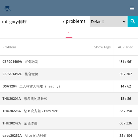
7 problems
1
Problem
Show tags
AC / Tried
CSP201409A
相邻数对
481 / 961
CSP201412C
集合竞价
50 / 307
DSA1204
二叉树转大根堆（heapify）
14 / 62
THU20201A
思考熊的马拉松
18 / 86
THU20223A
总 k 次方差 - Easy Ver.
58 / 350
THU20242A
金色传说
60 / 336
cacc20252A
Alice 的绝对值
35 / 104