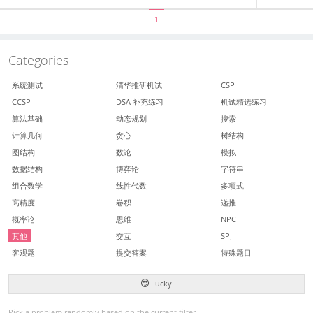
1
Categories
系统测试
清华推研机试
CSP
CCSP
DSA 补充练习
机试精选练习
算法基础
动态规划
搜索
计算几何
贪心
树结构
图结构
数论
模拟
数据结构
博弈论
字符串
组合数学
线性代数
多项式
高精度
卷积
递推
概率论
思维
NPC
其他
交互
SPJ
客观题
提交答案
特殊题目
Lucky
Pick a problem randomly based on the current filter.