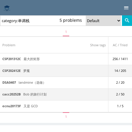
5 problems
1
Problem
Show tags
AC / Tried
CSP201312C
最大的矩形
256 / 1411
CSP202412E
梦魔
14 / 205
DSA0407
landmine（选做）
2 / 20
cacc20252B
Bob 的旅行计划
2 / 50
ecnu20173F
又是 GCD
1 / 5
1