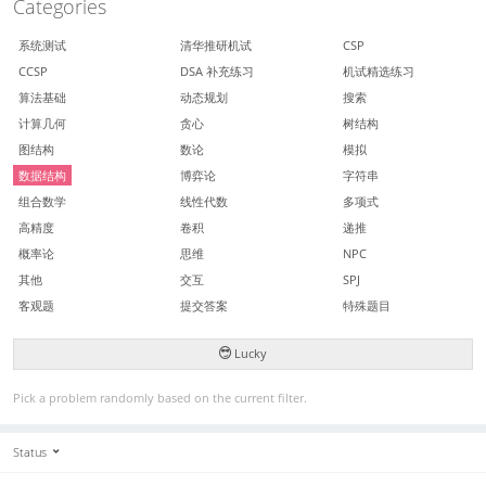
Categories
系统测试
清华推研机试
CSP
CCSP
DSA 补充练习
机试精选练习
算法基础
动态规划
搜索
计算几何
贪心
树结构
图结构
数论
模拟
数据结构
博弈论
字符串
组合数学
线性代数
多项式
高精度
卷积
递推
概率论
思维
NPC
其他
交互
SPJ
客观题
提交答案
特殊题目
Lucky
Pick a problem randomly based on the current filter.
Status