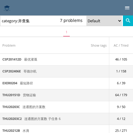
7 problems
1
Problem
Show tags
AC / Tried
CSP201412D
最优灌溉
46 / 105
CSP202406E
哥德尔机
1 / 158
EXER0204
最短路径
6 / 39
THU20151D
货物运输
64 / 179
THU20203C
连通图的方案数
9 / 50
THU20203C2
连通图的方案数 子任务 6
4 / 12
THU20212B
水滴
25 / 271