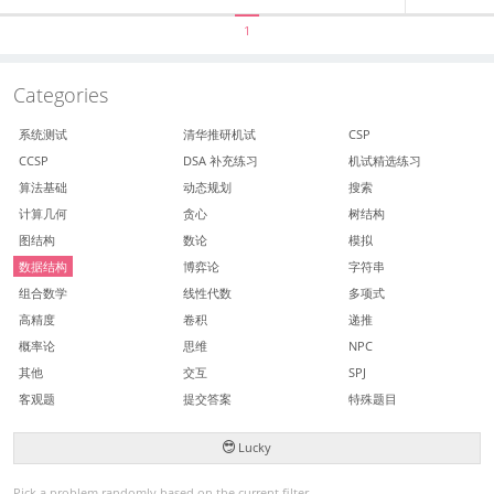
1
Categories
系统测试
清华推研机试
CSP
CCSP
DSA 补充练习
机试精选练习
算法基础
动态规划
搜索
计算几何
贪心
树结构
图结构
数论
模拟
数据结构
博弈论
字符串
组合数学
线性代数
多项式
高精度
卷积
递推
概率论
思维
NPC
其他
交互
SPJ
客观题
提交答案
特殊题目
Lucky
Pick a problem randomly based on the current filter.