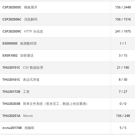
CSP202503C
模板展开
156 / 2448
CSP202506C
消息解码
156 / 1516
CSP202509C
HTTP 头信息
241 / 1975
EXER0505
检测数码管
1 / 1
EXER1002
加密通话
3 / 15
THU20151C
CSV 数据处理
21 / 190
THU20161C
表达式求值
8 / 30
THU20172B
工资
7 / 27
THU20203B
简单文件系统（暂未完工，数据上传后重测）
0 / 0
THU20251A
Movie
156 / 248
ecnu20174B
泡咖啡
5 / 5