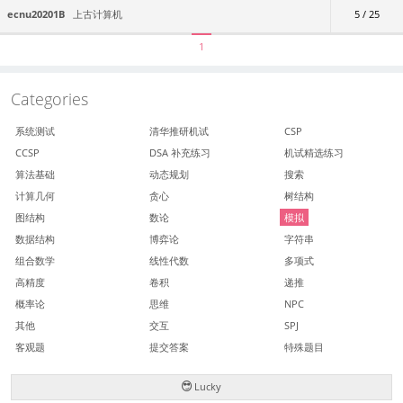
ecnu20201B
上古计算机
5 / 25
1
Categories
系统测试
清华推研机试
CSP
CCSP
DSA 补充练习
机试精选练习
算法基础
动态规划
搜索
计算几何
贪心
树结构
图结构
数论
模拟
数据结构
博弈论
字符串
组合数学
线性代数
多项式
高精度
卷积
递推
概率论
思维
NPC
其他
交互
SPJ
客观题
提交答案
特殊题目
Lucky