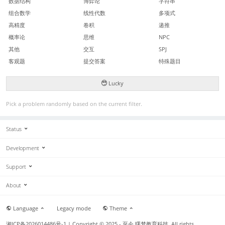
数据结构
博弈论
字符串
组合数学
线性代数
多项式
高精度
卷积
递推
概率论
思维
NPC
其他
交互
SPJ
客观题
提交答案
特殊题目
Lucky
Pick a problem randomly based on the current filter.
Status
Development
Support
About
Language
Legacy mode
Theme
湘ICP备2026014486号-1
| Copyright © 2025 - 至今 曙梦教育科技. All rights