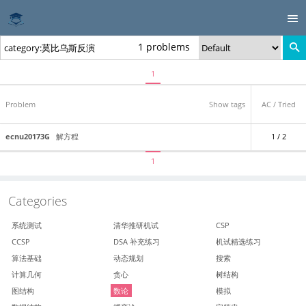
1 problems
1
Problem
Show tags
AC / Tried
ecnu20173G
解方程
1 / 2
1
Categories
系统测试
清华推研机试
CSP
CCSP
DSA 补充练习
机试精选练习
算法基础
动态规划
搜索
计算几何
贪心
树结构
图结构
数论
模拟