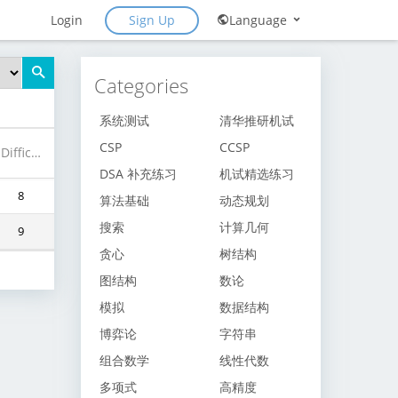
Sign Up
Login
Language
Categories
系统测试
清华推研机试
CSP
CCSP
Difficulty
DSA 补充练习
机试精选练习
8
算法基础
动态规划
搜索
计算几何
9
贪心
树结构
图结构
数论
模拟
数据结构
博弈论
字符串
组合数学
线性代数
多项式
高精度