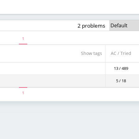
2 problems
1
Show tags
AC / Tried
13 / 489
5 / 18
1