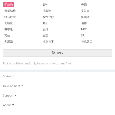
图结构
数论
模拟
数据结构
博弈论
字符串
组合数学
线性代数
多项式
高精度
卷积
递推
概率论
思维
NPC
其他
交互
SPJ
客观题
提交答案
特殊题目
Lucky
Pick a problem randomly based on the current filter.
Status
Development
Support
About