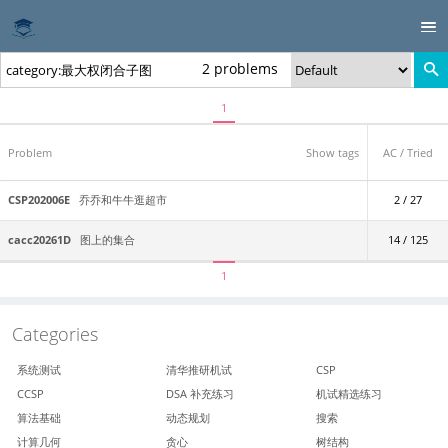
2 problems
1
Problem
Show tags
AC / Tried
CSP202006E
乔乔和牛牛逛超市
2 / 27
cacc20261D
图上的集合
14 / 125
1
Categories
系统测试
清华推研机试
CSP
CCSP
DSA 补充练习
机试精选练习
算法基础
动态规划
搜索
计算几何
贪心
树结构