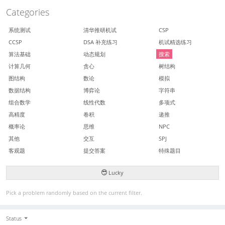
Categories
系统测试
清华推研机试
CSP
CCSP
DSA 补充练习
机试精选练习
算法基础
动态规划
搜索
计算几何
贪心
树结构
图结构
数论
模拟
数据结构
博弈论
字符串
组合数学
线性代数
多项式
高精度
卷积
递推
概率论
思维
NPC
其他
交互
SPJ
客观题
提交答案
特殊题目
Lucky
Pick a problem randomly based on the current filter.
Status