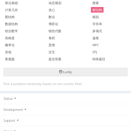
算法基础
动态规划
搜索
计算几何
贪心
树结构
图结构
数论
模拟
数据结构
博弈论
字符串
组合数学
线性代数
多项式
高精度
卷积
递推
概率论
思维
NPC
其他
交互
SPJ
客观题
提交答案
特殊题目
Lucky
Pick a problem randomly based on the current filter.
Status
Development
Support