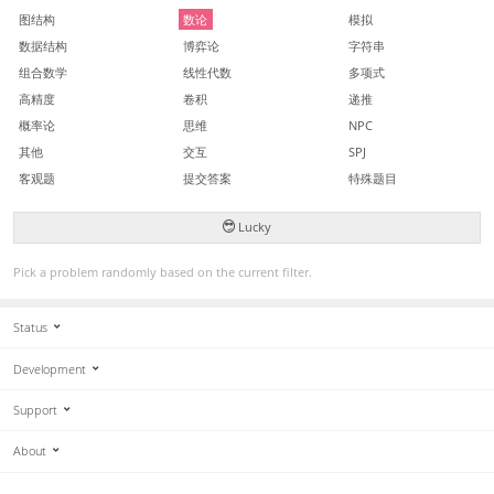
图结构
数论
模拟
数据结构
博弈论
字符串
组合数学
线性代数
多项式
高精度
卷积
递推
概率论
思维
NPC
其他
交互
SPJ
客观题
提交答案
特殊题目
Lucky
Pick a problem randomly based on the current filter.
Status
Development
Support
About