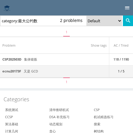
2 problems
1
Problem
Show tags
AC / Tried
CSP202503D
集体锻炼
118 / 1190
ecnu20173F
又是 GCD
1 / 5
1
Categories
系统测试
清华推研机试
CSP
CCSP
DSA 补充练习
机试精选练习
算法基础
动态规划
搜索
计算几何
贪心
树结构