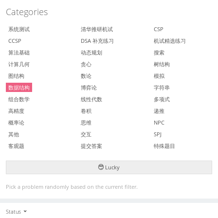
Categories
系统测试
清华推研机试
CSP
CCSP
DSA 补充练习
机试精选练习
算法基础
动态规划
搜索
计算几何
贪心
树结构
图结构
数论
模拟
数据结构
博弈论
字符串
组合数学
线性代数
多项式
高精度
卷积
递推
概率论
思维
NPC
其他
交互
SPJ
客观题
提交答案
特殊题目
Lucky
Pick a problem randomly based on the current filter.
Status